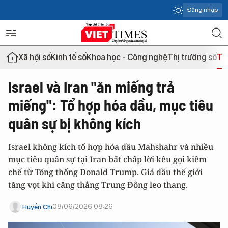
Đăng nhập
Xã hội số
Kinh tế số
Khoa học - Công nghệ
Thị trường số
Th
Israel và Iran "ăn miếng trả
miếng": Tổ hợp hóa dầu, mục tiêu
quân sự bị không kích
Israel không kích tổ hợp hóa dầu Mahshahr và nhiều
mục tiêu quân sự tại Iran bất chấp lời kêu gọi kiềm
chế từ Tổng thống Donald Trump. Giá dầu thế giới
tăng vọt khi căng thẳng Trung Đông leo thang.
08/06/2026 08:26
Huyền Chi