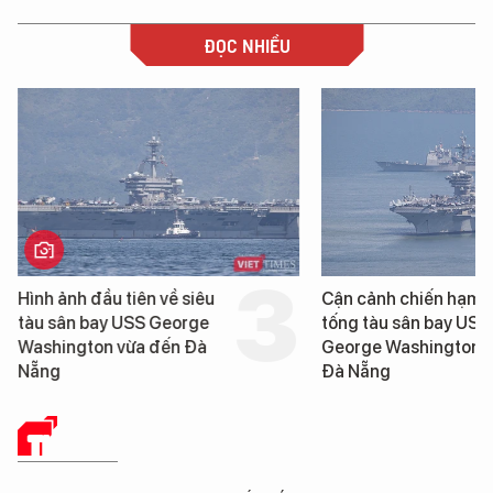
ĐỌC NHIỀU
Hình ảnh đầu tiên về siêu
Cận cảnh chiến hạm 
tàu sân bay USS George
tống tàu sân bay USS
Washington vừa đến Đà
George Washington 
Nẵng
Đà Nẵng
THẾ GIỚI