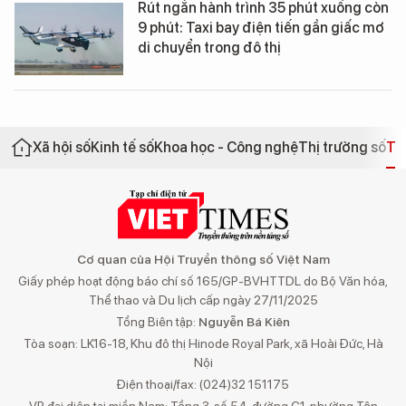
Rút ngắn hành trình 35 phút xuống còn
9 phút: Taxi bay điện tiến gần giấc mơ
di chuyển trong đô thị
Xã hội số
Kinh tế số
Khoa học - Công nghệ
Thị trường số
Th
Cơ quan của Hội Truyền thông số Việt Nam
Giấy phép hoạt động báo chí số 165/GP-BVHTTDL do Bộ Văn hóa,
Thể thao và Du lịch cấp ngày 27/11/2025
Tổng Biên tập:
Nguyễn Bá Kiên
Tòa soạn: LK16-18, Khu đô thị Hinode Royal Park, xã Hoài Đức, Hà
Nội
Điện thoại/fax: (024)32 151175