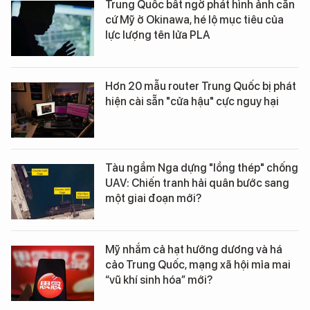
Trung Quốc bất ngờ phát hình ảnh căn
cứ Mỹ ở Okinawa, hé lộ mục tiêu của
lực lượng tên lửa PLA
Hơn 20 mẫu router Trung Quốc bị phát
hiện cài sẵn "cửa hậu" cực nguy hại
Tàu ngầm Nga dựng "lồng thép" chống
UAV: Chiến tranh hải quân bước sang
một giai đoạn mới?
Mỹ nhắm cả hạt hướng dương và há
cảo Trung Quốc, mạng xã hội mỉa mai
“vũ khí sinh hóa” mới?