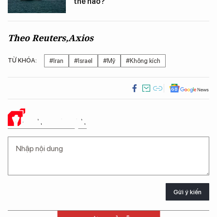
thế nào?
Theo Reuters,Axios
TỪ KHÓA:
#Iran
#Israel
#Mỹ
#Không kích
Ý KIẾN CỦA BẠN
Gửi ý kiến