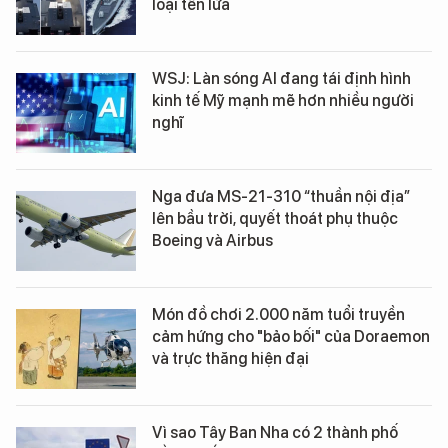
loại tên lửa
WSJ: Làn sóng AI đang tái định hình
kinh tế Mỹ mạnh mẽ hơn nhiều người
nghĩ
Nga đưa MS-21-310 “thuần nội địa”
lên bầu trời, quyết thoát phụ thuộc
Boeing và Airbus
Món đồ chơi 2.000 năm tuổi truyền
cảm hứng cho "bảo bối" của Doraemon
và trực thăng hiện đại
Vì sao Tây Ban Nha có 2 thành phố