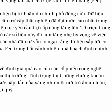
ển vọng lãi suất của Cục Dự trữ Liên bang (Fed).
liệu bị trì hoãn do chính phủ đóng cửa. Dữ liệu
cầu trợ cấp thất nghiệp đã đạt mức cao nhất trong
iếp tục yêu cầu trợ cấp cũng tăng lên 1,9 triệu trong
ù các số liệu này đã làm tăng nhẹ hy vọng về việc
các nhà đầu tư vẫn lo ngại rằng dữ liệu sắp tới có
ủa Fed trong bối cảnh nhiều nhà hoạch định chính
về định giá quá cao của các cổ phiếu công nghệ
ủa thị trường. Tình trạng thị trường chứng khoán
sức hấp dẫn của vàng như một nơi trú ẩn an toàn,
ại quý.