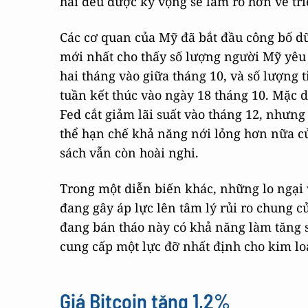
hai đều được kỳ vọng sẽ làm rõ hơn về tri
Các cơ quan của Mỹ đã bắt đầu công bố dữ 
mới nhất cho thấy số lượng người Mỹ yêu 
hai tháng vào giữa tháng 10, và số lượng t
tuần kết thúc vào ngày 18 tháng 10. Mặc d
Fed cắt giảm lãi suất vào tháng 12, nhưng 
thể hạn chế khả năng nới lỏng hơn nữa c
sách vẫn còn hoài nghi.
Trong một diễn biến khác, những lo ngại 
đang gây áp lực lên tâm lý rủi ro chung c
đang bán tháo này có khả năng làm tăng 
cung cấp một lực đỡ nhất định cho kim lo
Giá Bitcoin tăng 1,2%