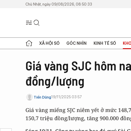
Chủ Nhật, ngày 09/08/2026, 08:50:33
XÃ HỘI SỐ
GÓC NHÌN
KINH TẾ SỐ
KHO
Giá vàng SJC hôm na
đồng/lượng
19/11/2025 03:57
Tiến Dũng
Giá vàng miếng SJC niêm yết ở mức 148,7
150,7 triệu đồng/lượng, tăng 900.000 đồ