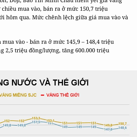
Gòn, Doji, Bảo Tín Minh Châu niêm yết giá vàng
 chiều mua vào, bán ra ở mức 150,7 triệu
với hôm qua. Mức chênh lệch giữa giá mua vào và
h mua vào - bán ra ở mức 145,9 – 148,4 triệu
2,5 triệu đồng/lượng, tăng 600.000 triệu