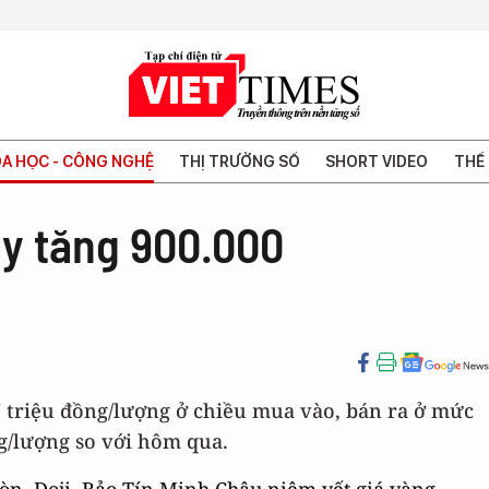
A HỌC - CÔNG NGHỆ
THỊ TRƯỜNG SỐ
SHORT VIDEO
THẾ 
y tăng 900.000
 triệu đồng/lượng ở chiều mua vào, bán ra ở mức
ng/lượng so với hôm qua.