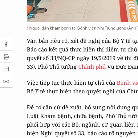
Người dân khám bệnh tại Bệnh viện Nhi Trung ương (Ảnh
Văn bản nêu rõ, xét đề nghị của Bộ Y tế t
Báo cáo kết quả thực hiện thí điểm tự ch
quyết số 33/NQ-CP ngày 19/5/2019 về thí đ
33), Phó Thủ tướng
Chính phủ
Vũ Đức Đam 
Việc tiếp tục thực hiện tự chủ của
Bệnh vi
Bộ Y tế thực hiện theo quyết nghị của Chí
Để có căn cứ đề xuất, bổ sung nội dung q
Luật Khám bệnh, chữa bệnh, Phó Thủ tư
phối hợp với các Bộ, ngành, cơ quan liên 
hiện Nghị quyết số 33, báo cáo rõ nguyên