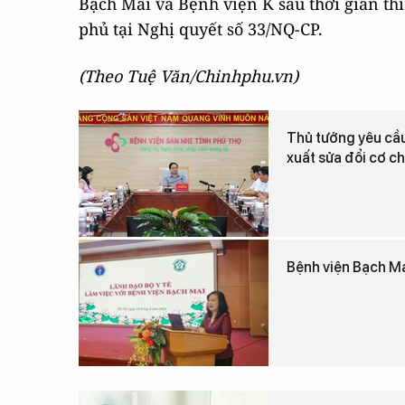
Bạch Mai và Bệnh viện K sau thời gian thí
phủ tại Nghị quyết số 33/NQ-CP.
(Theo Tuệ Văn/Chinhphu.vn)
Thủ tướng yêu cầu 
xuất sửa đổi cơ c
Bệnh viện Bạch Mai