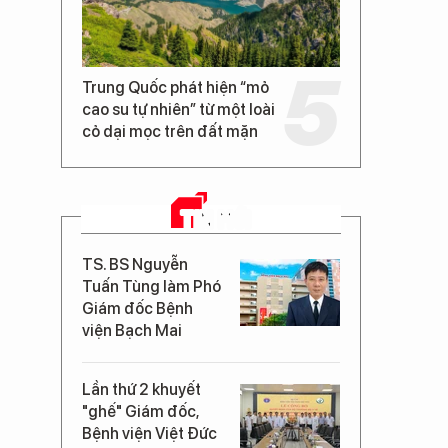
Trung Quốc phát hiện “mỏ
cao su tự nhiên” từ một loài
cỏ dại mọc trên đất mặn
TIN MỚI
TS. BS Nguyễn
Tuấn Tùng làm Phó
Giám đốc Bệnh
viện Bạch Mai
Lần thứ 2 khuyết
"ghế" Giám đốc,
Bệnh viện Việt Đức