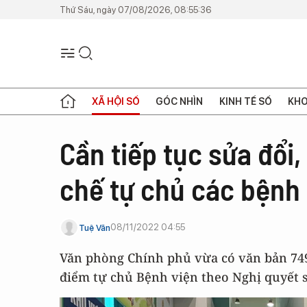
Thứ Sáu, ngày 07/08/2026, 08:55:36
XÃ HỘI SỐ
GÓC NHÌN
KINH TẾ SỐ
KHO
Cần tiếp tục sửa đổi
chế tự chủ các bệnh 
08/11/2022 04:55
Tuệ Văn
Văn phòng Chính phủ vừa có văn bản 749
điểm tự chủ Bệnh viện theo Nghị quyết s