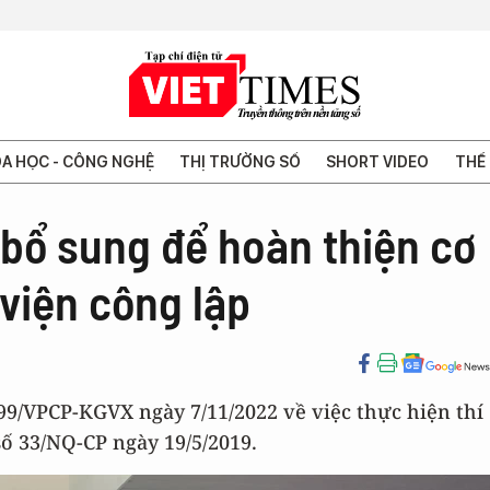
A HỌC - CÔNG NGHỆ
THỊ TRƯỜNG SỐ
SHORT VIDEO
THẾ 
, bổ sung để hoàn thiện cơ
viện công lập
9/VPCP-KGVX ngày 7/11/2022 về việc thực hiện thí
ố 33/NQ-CP ngày 19/5/2019.