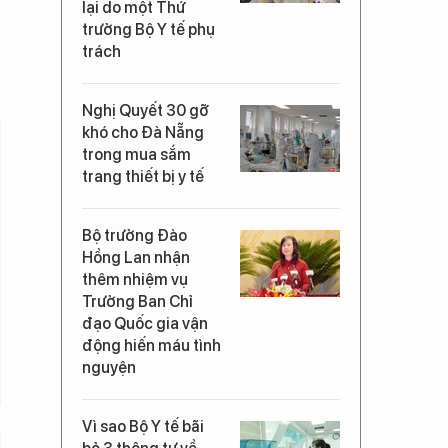
lại do một Thứ
trưởng Bộ Y tế phụ
trách
Nghị Quyết 30 gỡ
khó cho Đà Nẵng
trong mua sắm
trang thiết bị y tế
Bộ trưởng Đào
Hồng Lan nhận
thêm nhiệm vụ
Trưởng Ban Chỉ
đạo Quốc gia vận
động hiến máu tình
nguyện
Vì sao Bộ Y tế bãi