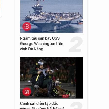
Ngắm tàu sân bay USS
George Washington trên
vịnh Đà Nẵng
Cảnh sát diễn tập đấu
súng với khủng bố, bảo vệ