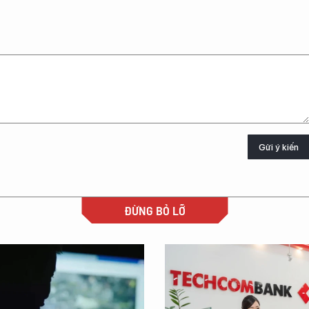
Gửi ý kiến
ĐỪNG BỎ LỠ