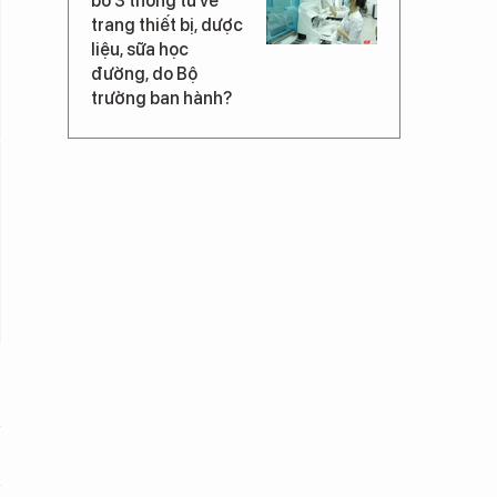
bỏ 3 thông tư về
trang thiết bị, dược
liệu, sữa học
đường, do Bộ
trưởng ban hành?