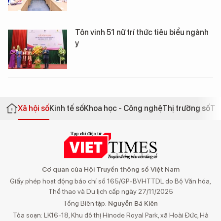
Tôn vinh 51 nữ trí thức tiêu biểu ngành
y
Xã hội số
Kinh tế số
Khoa học - Công nghệ
Thị trường số
Th
Cơ quan của Hội Truyền thông số Việt Nam
Giấy phép hoạt động báo chí số 165/GP-BVHTTDL do Bộ Văn hóa,
Thể thao và Du lịch cấp ngày 27/11/2025
Tổng Biên tập:
Nguyễn Bá Kiên
Tòa soạn: LK16-18, Khu đô thị Hinode Royal Park, xã Hoài Đức, Hà