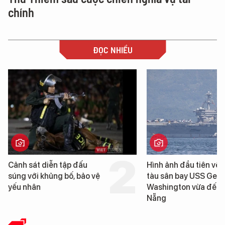
chính
ĐỌC NHIỀU
ảnh sát diễn tập đấu
Hình ảnh đầu tiên về siêu
úng với khủng bố, bảo vệ
tàu sân bay USS George
ếu nhân
Washington vừa đến Đà
Nẵng