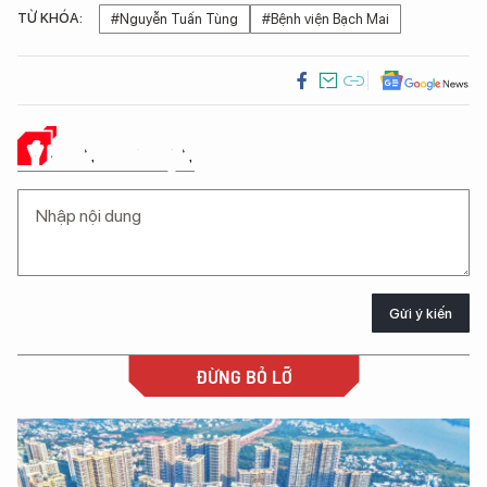
TỪ KHÓA:
#Nguyễn Tuấn Tùng
#Bệnh viện Bạch Mai
Ý KIẾN CỦA BẠN
Gửi ý kiến
ĐỪNG BỎ LỠ