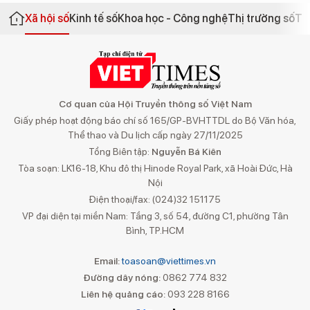
Xã hội số
Kinh tế số
Khoa học - Công nghệ
Thị trường số
Th
Cơ quan của Hội Truyền thông số Việt Nam
Giấy phép hoạt động báo chí số 165/GP-BVHTTDL do Bộ Văn hóa,
Thể thao và Du lịch cấp ngày 27/11/2025
Tổng Biên tập:
Nguyễn Bá Kiên
Tòa soạn: LK16-18, Khu đô thị Hinode Royal Park, xã Hoài Đức, Hà
Nội
Điện thoại/fax: (024)32 151175
VP đại diện tại miền Nam: Tầng 3, số 54, đường C1, phường Tân
Bình, TP.HCM
Email:
toasoan@viettimes.vn
Đường dây nóng:
0862 774 832
Liên hệ quảng cáo:
093 228 8166