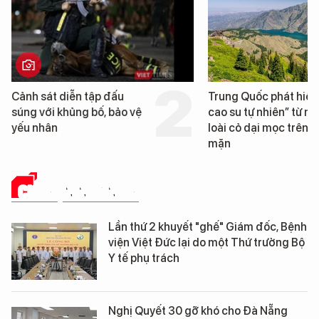
Trung Quốc phát hiện “mỏ
Loạt dự án bất động 
cao su tự nhiên” từ một
Đà Nẵng sắp bị kiểm 
loài cỏ dại mọc trên đất
mặn
CHUYỆN NGÀNH Y
Lần thứ 2 khuyết "ghế" Giám đốc, Bệnh
viện Việt Đức lại do một Thứ trưởng Bộ
Y tế phụ trách
Nghị Quyết 30 gỡ khó cho Đà Nẵng