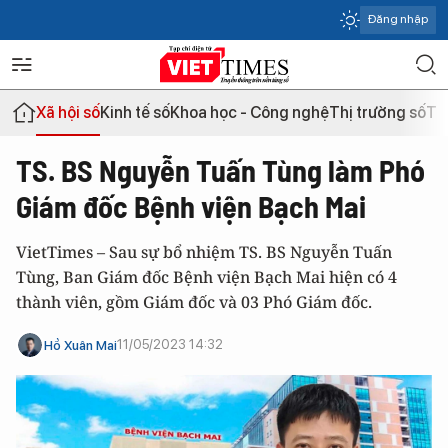
Đăng nhập
Xã hội số
Kinh tế số
Khoa học - Công nghệ
Thị trường số
Th
TS. BS Nguyễn Tuấn Tùng làm Phó
Giám đốc Bệnh viện Bạch Mai
VietTimes – Sau sự bổ nhiệm TS. BS Nguyễn Tuấn
Tùng, Ban Giám đốc Bệnh viện Bạch Mai hiện có 4
thành viên, gồm Giám đốc và 03 Phó Giám đốc.
11/05/2023 14:32
Hồ Xuân Mai