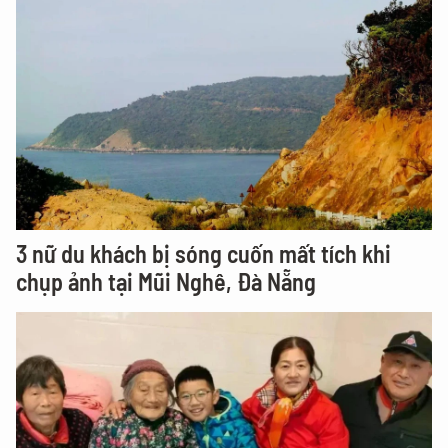
3 nữ du khách bị sóng cuốn mất tích khi
chụp ảnh tại Mũi Nghê, Đà Nẵng