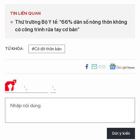
TIN LIÊN QUAN
Thứ trưởng Bộ Y tế: “66% dân số nông thôn không
có công trình rửa tay cơ bản”
TỪ KHÓA:
#Cô đỡ thôn bản
Ý KIẾN CỦA BẠN
Gửi ý kiến