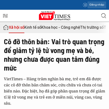
Đăng nhập
Xã hội số
Kinh tế số
Khoa học - Công nghệ
Thị trường số
Th
Cô đỡ thôn bản: Vai trò quan trọng
để giảm tỷ lệ tử vong mẹ và bé,
nhưng chưa được quan tâm đúng
mức
VietTimes – Hàng trăm nghìn bà mẹ, trẻ em đã được
các cô đỡ thôn bản chăm sóc, cứu chữa và chưa có tai
biến nào. Đặc biệt, họ đã góp phần quan trọng để giảm
tỉ lệ tử vong mẹ và trẻ em ở miền núi, vùng cao, vùng
sâu.