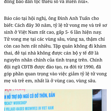
đồng bào dân tộc thiểu số và miền núi».
Báo cáo tại hội nghị, ông Đinh Anh Tuấn cho
biết: Cách đây 30 năm, tỷ lệ tử vong mẹ và trẻ sơ
sinh ở Việt Nam rất cao, gấp 5- 6 lần hiện nay.
Tử vong mẹ tại các vùng sâu, vùng xa, thậm chí
còn cao hơn rất nhiều. Tập quán không đi khám
thai, đẻ tại nhà không được cán bộ y tế đỡ là
nguyên nhân chính của tình trạng trên. Chính
đội ngũ CĐTB được đào tạo, ra đời từ 1990, đã
góp phần quan trọng vào việc giảm tỷ lệ tử vong
mẹ và trẻ em, nhất là ở vùng cao, vùng sâu.