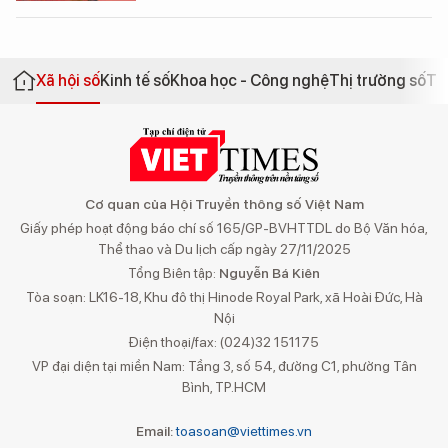
Xã hội số
Kinh tế số
Khoa học - Công nghệ
Thị trường số
Th
Cơ quan của Hội Truyền thông số Việt Nam
Giấy phép hoạt động báo chí số 165/GP-BVHTTDL do Bộ Văn hóa,
Thể thao và Du lịch cấp ngày 27/11/2025
Tổng Biên tập:
Nguyễn Bá Kiên
Tòa soạn: LK16-18, Khu đô thị Hinode Royal Park, xã Hoài Đức, Hà
Nội
Điện thoại/fax: (024)32 151175
VP đại diện tại miền Nam: Tầng 3, số 54, đường C1, phường Tân
Bình, TP.HCM
Email:
toasoan@viettimes.vn