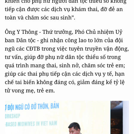
khiến cho phụ nữ người dân tộc thiểu số không
tiếp cận được các dịch vụ khám thai, đỡ đẻ an
toàn và chăm sóc sau sinh”.
Ông Y Thông - Thứ trưởng, Phó Chủ nhiệm Uỷ
ban Dân tộc - ghi nhận công lao to lớn của đội
ngũ các CĐTB trong việc tuyên truyền vận động,
tư vấn, giúp đỡ phụ nữ dân tộc thiểu số trong
quá trình mang thai, sinh nở, chăm sóc trẻ em;
giúp các thai phụ tiếp cận các dịch vụ y tế, hạn
chế tai biến không đáng có, giảm đáng kể tỷ lệ
tử vong mẹ, trẻ em.