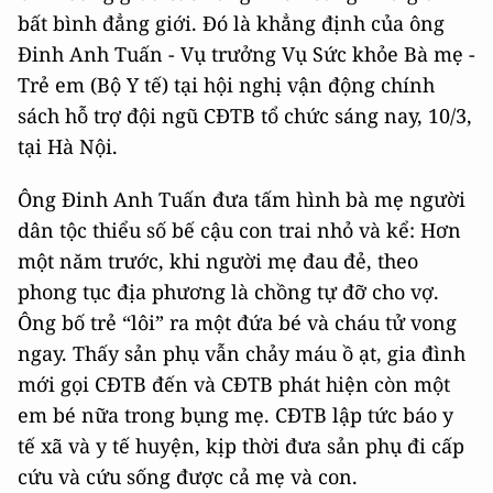
bất bình đẳng giới. Đó là khẳng định của ông
Đinh Anh Tuấn - Vụ trưởng Vụ Sức khỏe Bà mẹ -
Trẻ em (Bộ Y tế) tại hội nghị vận động chính
sách hỗ trợ đội ngũ CĐTB tổ chức sáng nay, 10/3,
tại Hà Nội.
Ông Đinh Anh Tuấn đưa tấm hình bà mẹ người
dân tộc thiểu số bế cậu con trai nhỏ và kể: Hơn
một năm trước, khi người mẹ đau đẻ, theo
phong tục địa phương là chồng tự đỡ cho vợ.
Ông bố trẻ “lôi” ra một đứa bé và cháu tử vong
ngay. Thấy sản phụ vẫn chảy máu ồ ạt, gia đình
mới gọi CĐTB đến và CĐTB phát hiện còn một
em bé nữa trong bụng mẹ. CĐTB lập tức báo y
tế xã và y tế huyện, kịp thời đưa sản phụ đi cấp
cứu và cứu sống được cả mẹ và con.