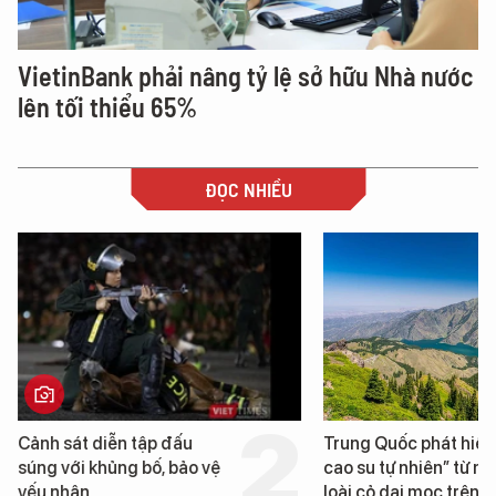
VietinBank phải nâng tỷ lệ sở hữu Nhà nước
lên tối thiểu 65%
ĐỌC NHIỀU
Trung Quốc phát hiện “mỏ
Loạt dự án bất động 
cao su tự nhiên” từ một
Đà Nẵng sắp bị kiểm t
loài cỏ dại mọc trên đất