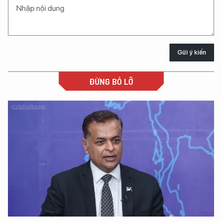
Gửi ý kiến
ĐỪNG BỎ LỠ