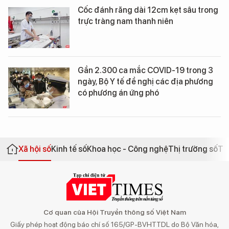
Cốc đánh răng dài 12cm kẹt sâu trong
trực tràng nam thanh niên
Gần 2.300 ca mắc COVID-19 trong 3
ngày, Bộ Y tế đề nghị các địa phương
có phương án ứng phó
Xã hội số
Kinh tế số
Khoa học - Công nghệ
Thị trường số
Th
Cơ quan của Hội Truyền thông số Việt Nam
Giấy phép hoạt động báo chí số 165/GP-BVHTTDL do Bộ Văn hóa,