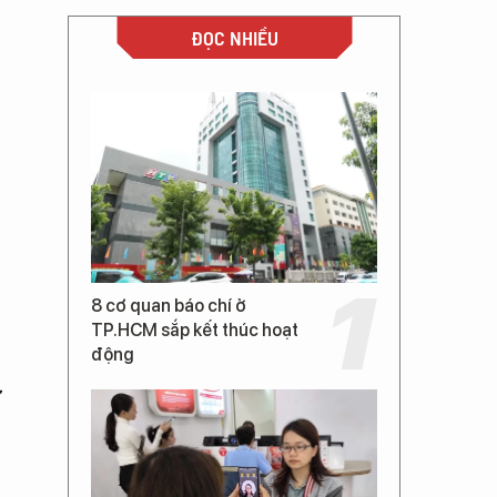
ĐỌC NHIỀU
8 cơ quan báo chí ở
TP.HCM sắp kết thúc hoạt
động