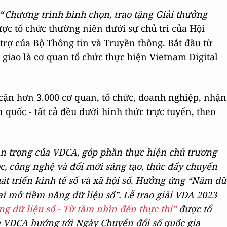
 “
Chương trình bình chọn, trao tặng Giải thưởng
ợc tổ chức thường niên dưới sự chủ trì của Hội
trợ của Bộ Thông tin và Truyền thông. Bắt đầu từ
giao là cơ quan tổ chức thực hiện Vietnam Digital
cận hơn 3.000 cơ quan, tổ chức, doanh nghiệp, nhận
 quốc - tất cả đều dưới hình thức trực tuyến, theo
an trọng của VDCA, góp phần thực hiện chủ trương
c, công nghệ và đổi mới sáng tạo, thúc đẩy chuyển
hát triển kinh tế số và xã hội số. Hưởng ứng “Năm dữ
ai mở tiềm năng dữ liệu số”. Lễ trao giải VDA 2023
g dữ liệu số - Từ tầm nhìn đến thực thi”
được tổ
ủa VDCA hướng tới Ngày Chuyển đổi số quốc gia