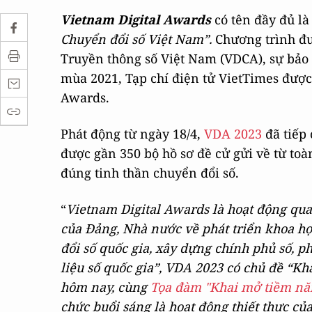
Vietnam Digital Awards
có tên đầy đủ là
Chuyển đổi số Việt Nam”.
Chương trình đư
Truyền thông số Việt Nam (VDCA), sự bảo 
mùa 2021, Tạp chí điện tử VietTimes được 
Awards.
Phát động từ ngày 18/4,
VDA 2023
đã tiếp 
được gần 350 bộ hồ sơ đề cử gửi về từ toàn
đúng tinh thần chuyển đổi số.
“
Vietnam Digital Awards là hoạt động qu
của Đảng, Nhà nước về phát triển khoa họ
đổi số quốc gia, xây dựng chính phủ số, p
liệu số quốc gia”, VDA 2023 có chủ đề “Kh
hôm nay, cùng
Tọa đàm "
Khai mở tiềm năn
chức buổi sáng là hoạt động thiết thực c