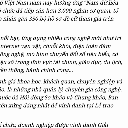
số Việt Nam năm nay hưởng ứng “Năm dữ liệu
tổ chức đã tiếp cận hơn 3.000 nghìn cơ quan, tổ
p nhận gần 350 bộ hồ sơ đề cử tham gia trên
 nổi bật, ứng dụng nhiều công nghệ mới như trí
 internet vạn vật, chuỗi khối, điện toán đám
công nghệ, mô hình chuyển đổi số tiêu biểu, có
u số trong lĩnh vực tài chính, giáo dục, du lịch,
ền thông, hành chính công...
nh giá khoa học, khách quan, chuyên nghiệp và
o, là những nhà quản lý, chuyên gia công nghệ,
huộc 02 Hội đồng Sơ khảo và Chung khảo, Ban
tên xứng đáng nhất để vinh danh tại Lễ trao
ổ chức, doanh nghiệp được vinh danh Giải