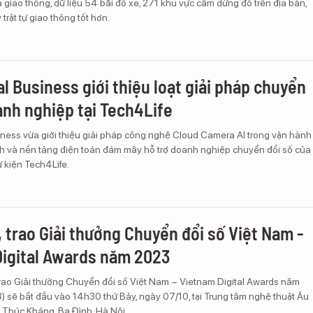
giao thông, dữ liệu 54 bãi đỗ xe, 271 khu vực cấm dừng đỗ trên địa bàn,
 trật tự giao thông tốt hơn.
al Business giới thiệu loạt giải pháp chuyển
anh nghiệp tại Tech4Life
iness vừa giới thiệu giải pháp công nghệ Cloud Camera AI trong vận hành
nh và nền tảng điện toán đám mây hỗ trợ doanh nghiệp chuyển đổi số của
 kiện Tech4Life.
, trao Giải thưởng Chuyển đổi số Việt Nam -
igital Awards năm 2023
trao Giải thưởng Chuyển đổi số Việt Nam – Vietnam Digital Awards năm
 sẽ bắt đầu vào 14h30 thứ Bảy, ngày 07/10, tại Trung tâm nghệ thuật Âu
 Thúc Kháng, Ba Đình, Hà Nội.