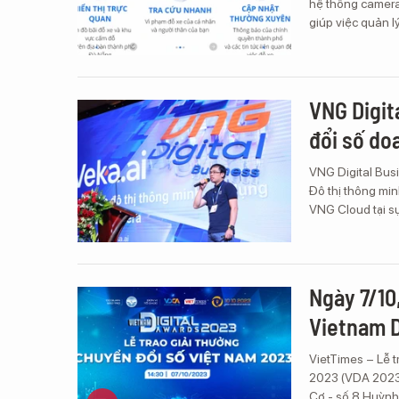
hệ thống camera 
giúp việc quản lý
VNG Digit
đổi số do
VNG Digital Bus
Đô thị thông mi
VNG Cloud tại sự
Ngày 7/10
Vietnam D
VietTimes – Lễ 
2023 (VDA 2023)
Cơ - số 8 Huỳnh