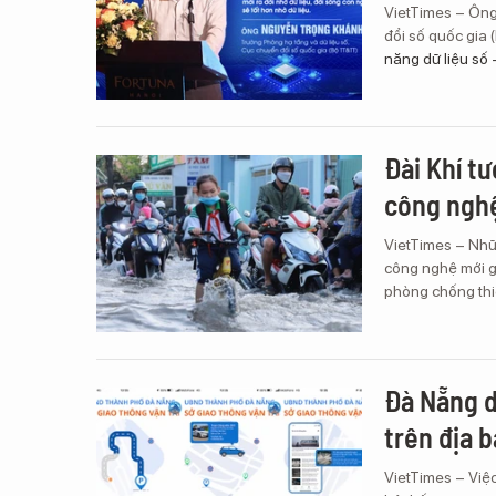
VietTimes – Ông
đổi số quốc gia 
năng dữ liệu số 
Đài Khí t
công nghệ
VietTimes – Nhữ
công nghệ mới g
phòng chống thiê
Đà Nẵng d
trên địa 
VietTimes – Việ