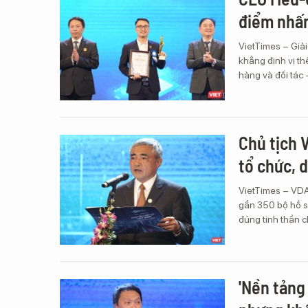
điểm nhấn
VietTimes – Giả
khẳng định vị thế
hàng và đối tác 
Chủ tịch 
tổ chức, 
VietTimes – VDA
gần 350 bộ hồ sơ
đúng tinh thần c
'Nền tảng 