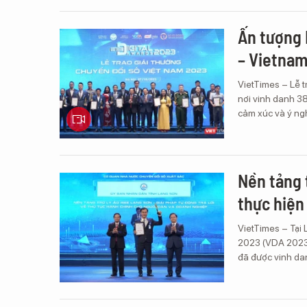
Ấn tượng 
– Vietnam
VietTimes – Lễ 
nơi vinh danh 38
cảm xúc và ý ng
Nền tảng t
thực hiện
VietTimes – Tại 
2023 (VDA 2023)
đã được vinh da