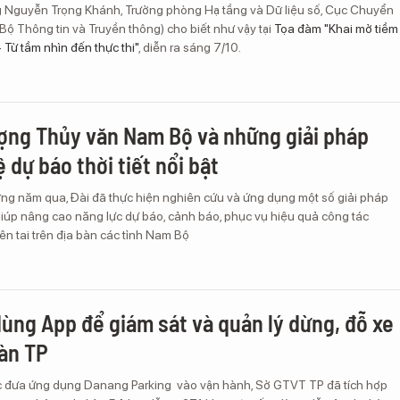
 Nguyễn Trọng Khánh, Trưởng phòng Hạ tầng và Dữ liệu số, Cục Chuyển
(Bộ Thông tin và Truyền thông) cho biết như vậy tại
Tọa đàm "Khai mở tiềm
- Từ tầm nhìn đến thực thi"
, diễn ra sáng 7/10.
ượng Thủy văn Nam Bộ và những giải pháp
 dự báo thời tiết nổi bật
ng năm qua, Đài đã thực hiện nghiên cứu và ứng dụng một số giải pháp
iúp nâng cao năng lực dự báo, cảnh báo, phục vụ hiệu quả công tác
n tai trên địa bàn các tỉnh Nam Bộ
ùng App để giám sát và quản lý dừng, đỗ xe
bàn TP
c đưa ứng dụng Danang Parking vào vận hành, Sở GTVT TP đã tích hợp