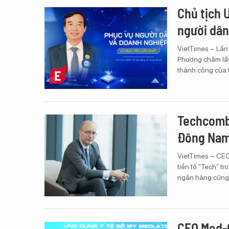
Chủ tịch 
người dân
VietTimes – Lần
Phương châm lấy
thành công của 
Techcomb
Đông Nam
VietTimes – CEO 
tiền tố “Tech” 
ngân hàng cũng 
CEO Med-O