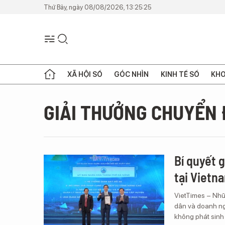
Thứ Bảy, ngày 08/08/2026, 13:25:25
XÃ HỘI SỐ
GÓC NHÌN
KINH TẾ SỐ
KHO
GIẢI THƯỞNG CHUYỂN 
Bí quyết 
tại Vietn
VietTimes – Nhữ
dân và doanh ngh
không phát sinh 