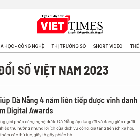
A HỌC - CÔNG NGHỆ
THỊ TRƯỜNG SỐ
SHORT VIDEO
THẾ 
ĐỔI SỐ VIỆT NAM 2023
giúp Đà Nẵng 4 năm liên tiếp được vinh danh
am Digital Awards
ng giải pháp công nghệ được Đà Nẵng áp dụng đã và đang giúp người
iệp thụ hưởng những lợi ích của dịch vụ công, gia tăng tiện ích xã hội,
thêm các thủ tục, giấy tờ gây phiền hà.