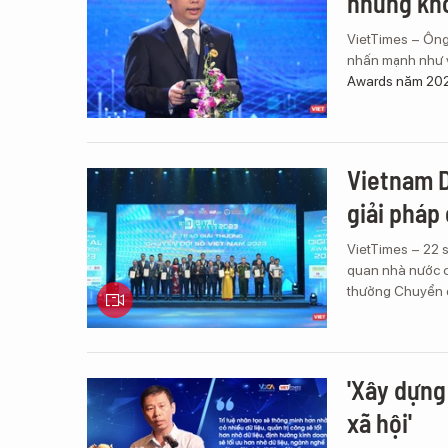
nhưng khô
VietTimes – Ông
nhấn mạnh như v
Awards năm 20
Vietnam D
giải pháp
VietTimes – 22 s
quan nhà nước có
thưởng Chuyển đ
'Xây dựng
xã hội'