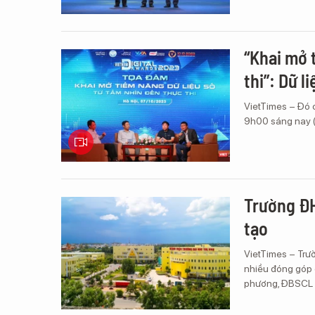
“Khai mở 
thi”: Dữ l
VietTimes – Đó 
9h00 sáng nay (7
Trường ĐH
tạo
VietTimes – Trườ
nhiều đóng góp 
phương, ĐBSCL 