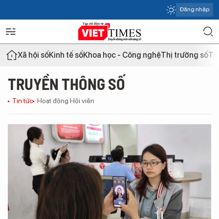
Đăng nhập
Xã hội số
Kinh tế số
Khoa học - Công nghệ
Thị trường số
Th
TRUYỀN THÔNG SỐ
Tin tức
Hoạt động Hội viên