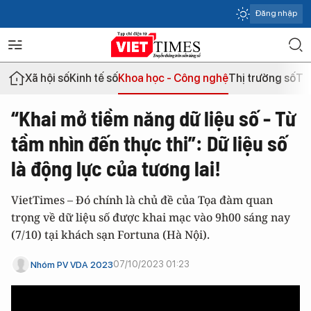
Đăng nhập
Xã hội số
Kinh tế số
Khoa học - Công nghệ
Thị trường số
Th
“Khai mở tiềm năng dữ liệu số - Từ
tầm nhìn đến thực thi”: Dữ liệu số
là động lực của tương lai!
VietTimes – Đó chính là chủ đề của Tọa đàm quan
trọng về dữ liệu số được khai mạc vào 9h00 sáng nay
(7/10) tại khách sạn Fortuna (Hà Nội).
07/10/2023 01:23
Nhóm PV VDA 2023