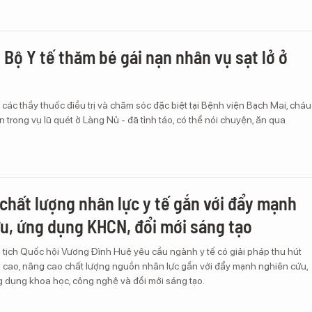
 Bộ Y tế thăm bé gái nạn nhân vụ sạt lở ở
các thầy thuốc điều trị và chăm sóc đặc biệt tại Bệnh viện Bạch Mai, cháu
n trong vụ lũ quét ở Làng Nủ - đã tỉnh táo, có thể nói chuyện, ăn qua
chất lượng nhân lực y tế gắn với đẩy mạnh
u, ứng dụng KHCN, đổi mới sáng tạo
 tịch Quốc hội Vương Đình Huệ yêu cầu ngành y tế có giải pháp thu hút
độ cao, nâng cao chất lượng nguồn nhân lực gắn với đẩy mạnh nghiên cứu,
g dụng khoa học, công nghệ và đổi mới sáng tạo.