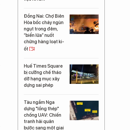
Đồng Nai: Chợ Biên
Hòa bốc cháy ngùn
ngụt trong đêm,
“biển lửa” nuốt
chửng hàng loạt ki-
ốt
Huế Times Square
bị cưỡng chế tháo
dỡ hạng mục xây
dựng sai phép
Tàu ngầm Nga
dựng "lồng thép"
chống UAV: Chiến
tranh hải quân
bước sang một giai