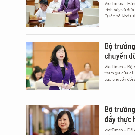
VietTimes – Hàn
trình bày và đưa 
Quốc hội khóa X
Bộ trưởng
chuyển đổ
VietTimes – Bộ Y
tham gia của cả 
của chuyển đối số
Bộ trưởng
đẩy thực 
VietTimes – Để x