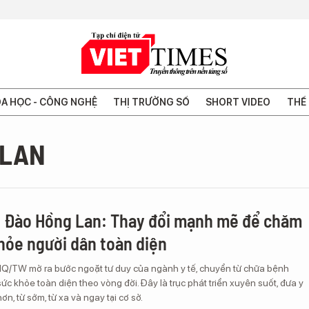
A HỌC - CÔNG NGHỆ
THỊ TRƯỜNG SỐ
SHORT VIDEO
THẾ 
 LAN
 Đào Hồng Lan: Thay đổi mạnh mẽ để chăm
hỏe người dân toàn diện
Q/TW mở ra bước ngoặt tư duy của ngành y tế, chuyển từ chữa bệnh
c khỏe toàn diện theo vòng đời. Đây là trục phát triển xuyên suốt, đưa y
n, từ sớm, từ xa và ngay tại cơ sở.