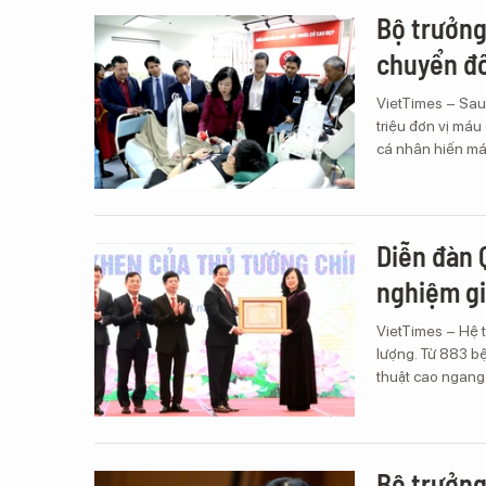
Bộ trưởng
chuyển đổ
VietTimes – Sau
triệu đơn vị máu
cá nhân hiến máu
Diễn đàn 
nghiệm gi
VietTimes – Hệ 
lượng. Từ 883 b
thuật cao ngang 
Bộ trưởng