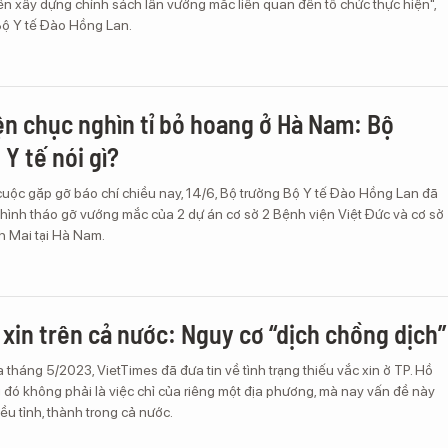
ến xây dựng chính sách lẫn vướng mắc liên quan đến tổ chức thực hiện",
Bộ Y tế Đào Hồng Lan.
ện chục nghìn tỉ bỏ hoang ở Hà Nam: Bộ
Y tế nói gì?
cuộc gặp gỡ báo chí chiều nay, 14/6, Bộ trưởng Bộ Y tế Đào Hồng Lan đã
h hình tháo gỡ vướng mắc của 2 dự án cơ sở 2 Bệnh viện Việt Đức và cơ sở
h Mai tại Hà Nam.
 xin trên cả nước: Nguy cơ “dịch chồng dịch”
 tháng 5/2023, VietTimes đã đưa tin về tình trạng thiếu vắc xin ở TP. Hồ
đó không phải là việc chỉ của riêng một địa phương, mà nay vấn đề này
iều tỉnh, thành trong cả nước.