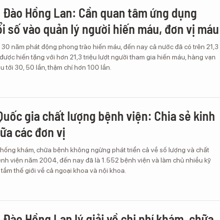
 Đào Hồng Lan: Cần quan tâm ứng dụng
i số vào quản lý người hiến máu, đơn vị máu
 30 năm phát động phong trào hiến máu, đến nay cả nước đã có trên 21,3
 được hiến tặng với hơn 21,3 triệu lượt người tham gia hiến máu, hàng vạn
 tới 30, 50 lần, thậm chí hơn 100 lần.
Quốc gia chất lượng bệnh viện: Chia sẻ kinh
ữa các đơn vị
thống khám, chữa bệnh không ngừng phát triển cả về số lượng và chất
ệnh viện năm 2004, đến nay đã là 1.552 bệnh viện và làm chủ nhiều kỹ
tầm thế giới về cả ngoại khoa và nội khoa.
 Đào Hồng Lan lý giải về chi phí khám, chữa