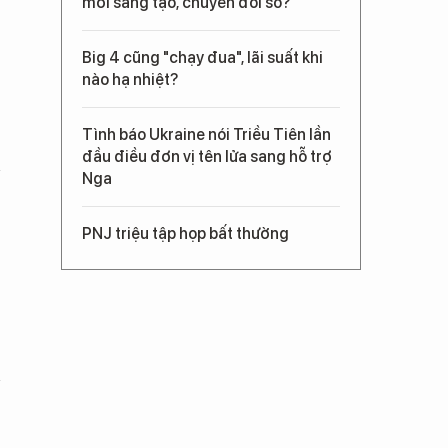
mới sáng tạo, chuyển đổi số?
Big 4 cũng "chạy đua", lãi suất khi
nào hạ nhiệt?
Tình báo Ukraine nói Triều Tiên lần
đầu điều đơn vị tên lửa sang hỗ trợ
Nga
PNJ triệu tập họp bất thường