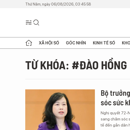
Thứ Năm, ngày 06/08/2026, 03:45:58
XÃ HỘI SỐ
GÓC NHÌN
KINH TẾ SỐ
KHO
TỪ KHÓA: #ĐÀO HỒNG
Bộ trưởng
sóc sức k
Nghị quyết 72-N
sang chăm sóc sứ
tế đến gần dân hơ