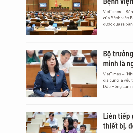
Bệnh viện
VietTimes – Sáng
của Bệnh viện B
được đưa ra bàn 
Bộ trưởng
minh là n
VietTimes – “Nhữ
giá cũng là yếu 
Đào Hồng Lan nó
Liên tiếp
thiết bị,