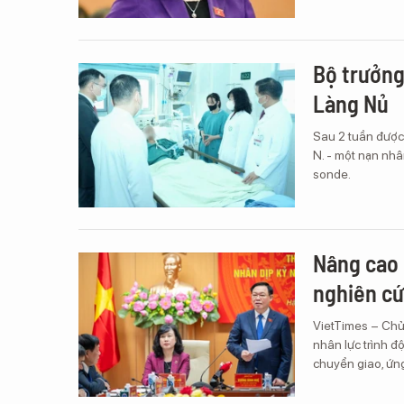
Bộ trưởng
Làng Nủ
Sau 2 tuần được 
N. - một nạn nhâ
sonde.
Nâng cao 
nghiên cứ
VietTimes – Chủ
nhân lực trình 
chuyển giao, ứn