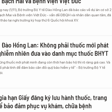
 Bạch Mai và Bệnh viện Việt Đức
 nay (1/11), Bộ trưởng Bộ Y tế Đào Hồng Lan đã báo cáo về dự án cơ sở 2
ạch Mai và Bệnh viện Việt Đức - vấn đề ĐBQH và nhân dân quan tâm, đã
thảo tại nghị trường kỳ họp thứ 6 Quốc hội khoá XV.
 Đào Hồng Lan: Không phải thuốc mới phát
ghiễm nhiên đưa vào danh mục thuốc BHYT
ng thuốc mới phát minh đang còn thời hạn bảo hộ thì rõ ràng giá cao. Và
tố phải tính để đảm bảo cân đối quỹ bảo hiểm y tế” - Bộ trưởng Bộ Y tế
i.
 gia hạn Giấy đăng ký lưu hành thuốc, trang
 để bảo đảm phục vụ khám, chữa bệnh