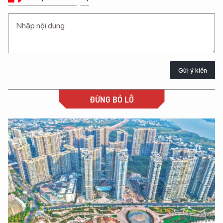
Gửi ý kiến
ĐỪNG BỎ LỠ