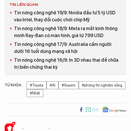
TIN LIÊN QUAN
Tin nóng công nghệ 19/9: Nvidia đầu tư 5 tỷ USD
vào Intel, thay đổi cuộc chơi chip Mỹ
Tin nóng công nghệ 18/9: Meta ra mắt kính thông
minh Ray-Ban có màn hình, giá từ 799 USD
Tin nóng công nghệ 17/9: Australia cấm người
dưới 16 tuổi dùng mạng xã hội
Tin nóng công nghệ 16/9: In 3D nhau thai để chữa
trị biến chứng thai kỳ
TỪ KHÓA:
#Toyota
#AI
#Xiaomi
#phòng thí nghiệm sống
#Nhật
Ý KIẾN CỦA BẠN