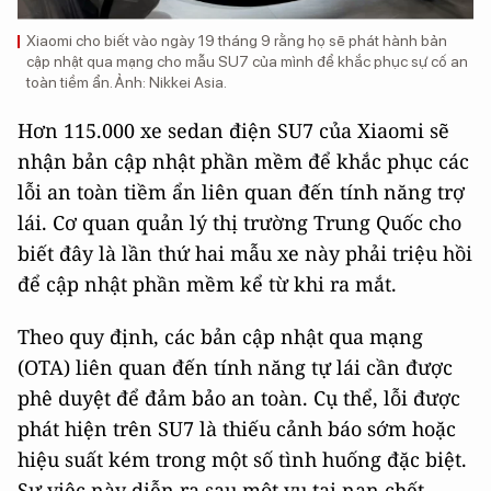
Xiaomi cho biết vào ngày 19 tháng 9 rằng họ sẽ phát hành bản
cập nhật qua mạng cho mẫu SU7 của mình để khắc phục sự cố an
toàn tiềm ẩn. Ảnh: Nikkei Asia.
Hơn 115.000 xe sedan điện SU7 của Xiaomi sẽ
nhận bản cập nhật phần mềm để khắc phục các
lỗi an toàn tiềm ẩn liên quan đến tính năng trợ
lái. Cơ quan quản lý thị trường Trung Quốc cho
biết đây là lần thứ hai mẫu xe này phải triệu hồi
để cập nhật phần mềm kể từ khi ra mắt.
Theo quy định, các bản cập nhật qua mạng
(OTA) liên quan đến tính năng tự lái cần được
phê duyệt để đảm bảo an toàn. Cụ thể, lỗi được
phát hiện trên SU7 là thiếu cảnh báo sớm hoặc
hiệu suất kém trong một số tình huống đặc biệt.
Sự việc này diễn ra sau một vụ tai nạn chết