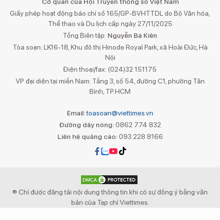
Cơ quan của Hội Truyền thông số Việt Nam
Giấy phép hoạt động báo chí số 165/GP-BVHTTDL do Bộ Văn hóa,
Thể thao và Du lịch cấp ngày 27/11/2025
Tổng Biên tập:
Nguyễn Bá Kiên
Tòa soạn: LK16-18, Khu đô thị Hinode Royal Park, xã Hoài Đức, Hà
Nội
Điện thoại/fax: (024)32 151175
VP đại diện tại miền Nam: Tầng 3, số 54, đường C1, phường Tân
Bình, TP.HCM
Email:
toasoan@viettimes.vn
Đường dây nóng:
0862 774 832
Liên hệ quảng cáo:
093 228 8166
® Chỉ được đăng tải nội dung thông tin khi có sự đồng ý bằng văn
bản của Tạp chí Viettimes.