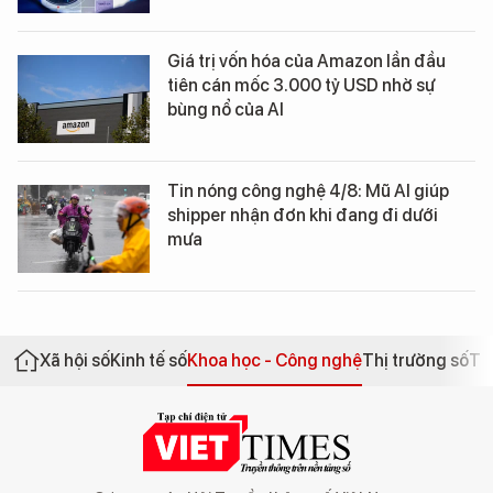
Giá trị vốn hóa của Amazon lần đầu
tiên cán mốc 3.000 tỷ USD nhờ sự
bùng nổ của AI
Tin nóng công nghệ 4/8: Mũ AI giúp
shipper nhận đơn khi đang đi dưới
mưa
Xã hội số
Kinh tế số
Khoa học - Công nghệ
Thị trường số
Th