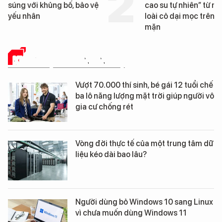
súng với khủng bố, bảo vệ
cao su tự nhiên” từ m
yếu nhân
loài cỏ dại mọc trên đ
mặn
KHOA HỌC - CÔNG NGHỆ
Vượt 70.000 thí sinh, bé gái 12 tuổi chế
ba lô năng lượng mặt trời giúp người vô
gia cư chống rét
Vòng đời thực tế của một trung tâm dữ
liệu kéo dài bao lâu?
Người dùng bỏ Windows 10 sang Linux
vì chưa muốn dùng Windows 11