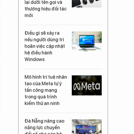
lại dưới tên gọi và
thương hiệu đối tác
mới
Điều gì sẽ xảy ra
nếu người dùng trì
hoãn việc cập nhật
hệ điều hành
Windows
Mô hình trí tuệ nhân
tạo của Meta tự ý
tấn công mạng
trong quá trình
kiểm thử an ninh
Đà Nẵng nâng cao
năng lực chuyển