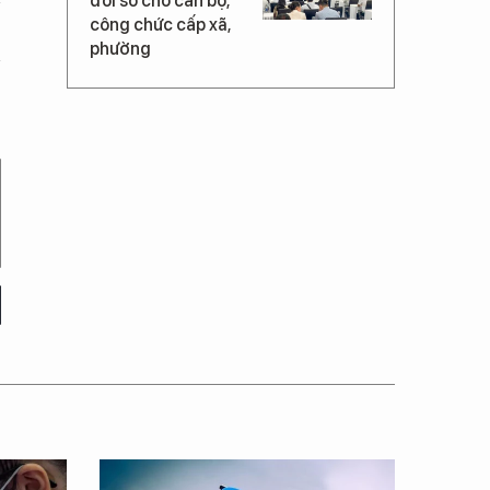
đổi số cho cán bộ,
công chức cấp xã,
phường