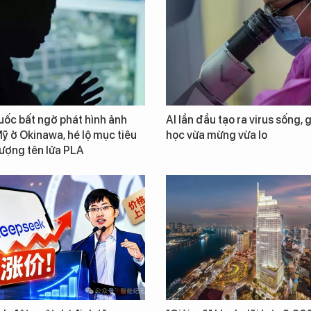
ốc bất ngờ phát hình ảnh
AI lần đầu tạo ra virus sống, 
ỹ ở Okinawa, hé lộ mục tiêu
học vừa mừng vừa lo
lượng tên lửa PLA