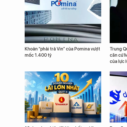
Khoản “phải trả Vin” của Pomina vượt
Trung Qu
mốc 1.400 tỷ
căn cứ M
của lực 