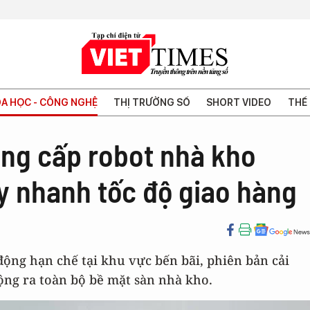
A HỌC - CÔNG NGHỆ
THỊ TRƯỜNG SỐ
SHORT VIDEO
THẾ 
ng cấp robot nhà kho
 nhanh tốc độ giao hàng
động hạn chế tại khu vực bến bãi, phiên bản cải
ộng ra toàn bộ bề mặt sàn nhà kho.