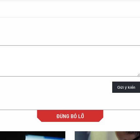
Gửi ý kiến
ĐỪNG BỎ LỠ