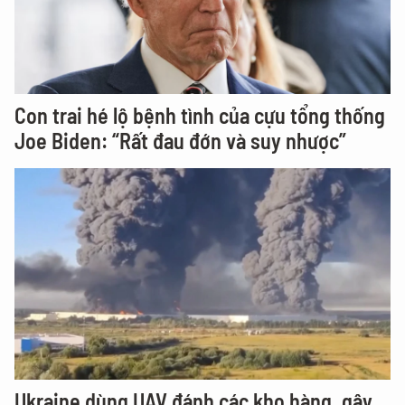
Con trai hé lộ bệnh tình của cựu tổng thống
Joe Biden: “Rất đau đớn và suy nhược”
Ukraine dùng UAV đánh các kho hàng, gây