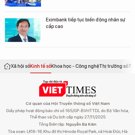
Eximbank tiếp tục biến động nhân sự
cấp cao
Xã hội số
Kinh tế số
Khoa học - Công nghệ
Thị trường số
Th
Cơ quan của Hội Truyền thông số Việt Nam
Giấy phép hoạt động báo chí số 165/GP-BVHTTDL do Bộ Văn hóa,
Thể thao và Du lịch cấp ngày 27/11/2025
Tổng Biên tập:
Nguyễn Bá Kiên
Tòa soạn: LK16-18, Khu đô thị Hinode Royal Park, xã Hoài Đức, Hà