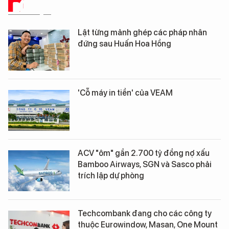
DỮ LIỆU
Lật từng mảnh ghép các pháp nhân
đứng sau Huấn Hoa Hồng
'Cỗ máy in tiền' của VEAM
ACV "ôm" gần 2.700 tỷ đồng nợ xấu
Bamboo Airways, SGN và Sasco phải
trích lập dự phòng
Techcombank đang cho các công ty
thuộc Eurowindow, Masan, One Mount