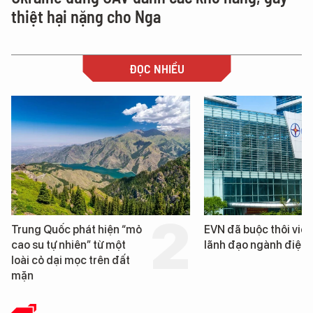
thiệt hại nặng cho Nga
ĐỌC NHIỀU
EVN đã buộc thôi việc 3
Loạt dự án bất động 
lãnh đạo ngành điện
Đà Nẵng sắp bị kiểm t