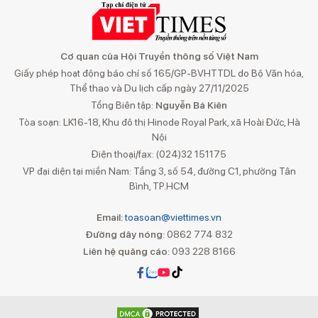
Cơ quan của Hội Truyền thông số Việt Nam
Giấy phép hoạt động báo chí số 165/GP-BVHTTDL do Bộ Văn hóa,
Thể thao và Du lịch cấp ngày 27/11/2025
Tổng Biên tập:
Nguyễn Bá Kiên
Tòa soạn: LK16-18, Khu đô thị Hinode Royal Park, xã Hoài Đức, Hà
Nội
Điện thoại/fax: (024)32 151175
VP đại diện tại miền Nam: Tầng 3, số 54, đường C1, phường Tân
Bình, TP.HCM
Email:
toasoan@viettimes.vn
Đường dây nóng:
0862 774 832
Liên hệ quảng cáo:
093 228 8166