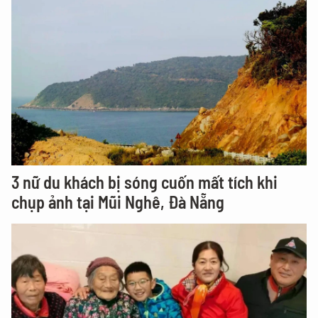
3 nữ du khách bị sóng cuốn mất tích khi
chụp ảnh tại Mũi Nghê, Đà Nẵng