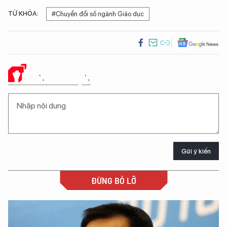
TỪ KHÓA:
#Chuyển đổi số ngành Giáo dục
Ý KIẾN CỦA BẠN
Gửi ý kiến
ĐỪNG BỎ LỠ