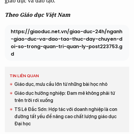
giáo dục và đào tạo.
Theo Giáo dục Việt Nam
https://giaoduc.net.vn/giao-duc-24h/nganh
-giao-duc-va-dao-tao-thuc-day-chuyen-d
oi-so-trong-quan-tri-quan-ly-post223753.g
d
TIN LIÊN QUAN
Giáo dục, mưu cầu lớn từ những bài học nhỏ
Giáo dục hướng nghiệp: Đam mê không phải từ
trên trời rơi xuống
TS Lê Đắc Sơn: Hợp tác với doanh nghiệp là con
đường tất yếu để nâng cao chất lượng giáo dục
Đại học