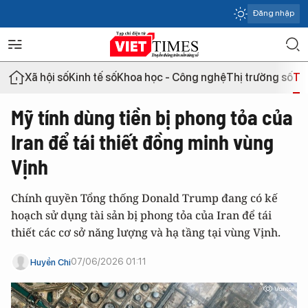
Đăng nhập
Xã hội số
Kinh tế số
Khoa học - Công nghệ
Thị trường số
Th
Mỹ tính dùng tiền bị phong tỏa của
Iran để tái thiết đồng minh vùng
Vịnh
Chính quyền Tổng thống Donald Trump đang có kế
hoạch sử dụng tài sản bị phong tỏa của Iran để tái
thiết các cơ sở năng lượng và hạ tầng tại vùng Vịnh.
07/06/2026 01:11
Huyền Chi