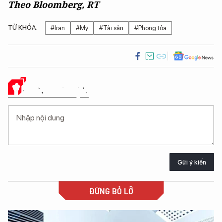
Theo Bloomberg, RT
TỪ KHÓA:
#Iran
#Mỹ
#Tài sản
#Phong tỏa
Ý KIẾN CỦA BẠN
Gửi ý kiến
ĐỪNG BỎ LỠ