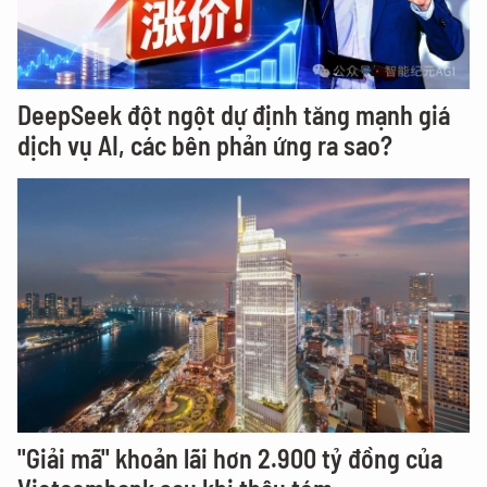
DeepSeek đột ngột dự định tăng mạnh giá
dịch vụ AI, các bên phản ứng ra sao?
"Giải mã" khoản lãi hơn 2.900 tỷ đồng của