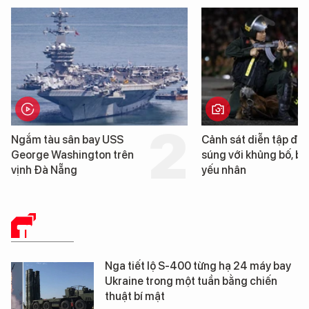
Cảnh sát diễn tập đấu
Cận cảnh chiến hạm 
súng với khủng bố, bảo vệ
tống tàu sân bay USS
yếu nhân
George Washington 
Đà Nẵng
THẾ GIỚI
Nga tiết lộ S-400 từng hạ 24 máy bay
Ukraine trong một tuần bằng chiến
thuật bí mật