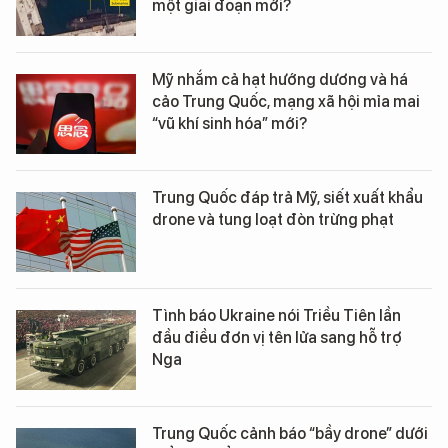
một giai đoạn mới?
Mỹ nhắm cả hạt hướng dương và há
cảo Trung Quốc, mạng xã hội mỉa mai
“vũ khí sinh hóa” mới?
Trung Quốc đáp trả Mỹ, siết xuất khẩu
drone và tung loạt đòn trừng phạt
Tình báo Ukraine nói Triều Tiên lần
đầu điều đơn vị tên lửa sang hỗ trợ
Nga
Trung Quốc cảnh báo “bầy drone” dưới