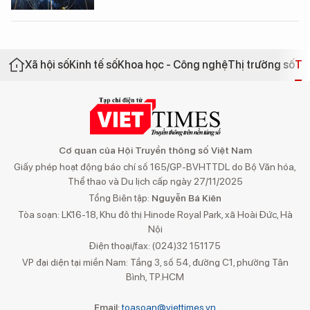
Xã hội số
Kinh tế số
Khoa học - Công nghệ
Thị trường số
Th
Cơ quan của Hội Truyền thông số Việt Nam
Giấy phép hoạt động báo chí số 165/GP-BVHTTDL do Bộ Văn hóa,
Thể thao và Du lịch cấp ngày 27/11/2025
Tổng Biên tập:
Nguyễn Bá Kiên
Tòa soạn: LK16-18, Khu đô thị Hinode Royal Park, xã Hoài Đức, Hà
Nội
Điện thoại/fax: (024)32 151175
VP đại diện tại miền Nam: Tầng 3, số 54, đường C1, phường Tân
Bình, TP.HCM
Email:
toasoan@viettimes.vn