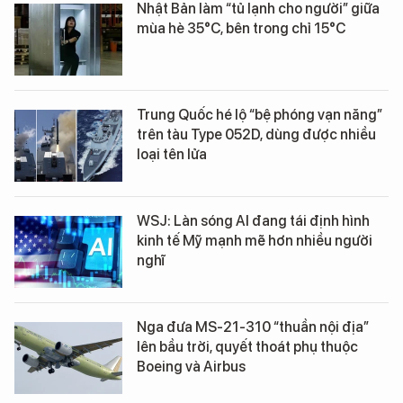
Nhật Bản làm “tủ lạnh cho người” giữa
mùa hè 35°C, bên trong chỉ 15°C
Trung Quốc hé lộ “bệ phóng vạn năng”
trên tàu Type 052D, dùng được nhiều
loại tên lửa
WSJ: Làn sóng AI đang tái định hình
kinh tế Mỹ mạnh mẽ hơn nhiều người
nghĩ
Nga đưa MS-21-310 “thuần nội địa”
lên bầu trời, quyết thoát phụ thuộc
Boeing và Airbus