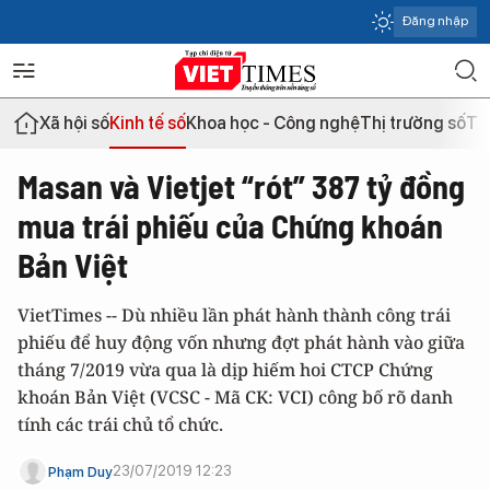
Đăng nhập
Xã hội số
Kinh tế số
Khoa học - Công nghệ
Thị trường số
Th
Masan và Vietjet “rót” 387 tỷ đồng
mua trái phiếu của Chứng khoán
Bản Việt
VietTimes -- Dù nhiều lần phát hành thành công trái
phiếu để huy động vốn nhưng đợt phát hành vào giữa
tháng 7/2019 vừa qua là dịp hiếm hoi CTCP Chứng
khoán Bản Việt (VCSC - Mã CK: VCI) công bố rõ danh
tính các trái chủ tổ chức.
23/07/2019 12:23
Phạm Duy