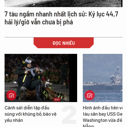
7 tàu ngầm nhanh nhất lịch sử: Kỷ lục 44,7
hải lý/giờ vẫn chưa bị phá
ĐỌC NHIỀU
Hình ảnh đầu tiên về siêu
Cận cảnh chiến hạ
tàu sân bay USS George
tống tàu sân bay 
Washington vừa đến Đà
George Washingto
Nẵng
Đà Nẵng