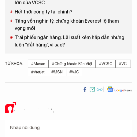
lớn của VCSC
Hết thời công ty tài chính?
Tăng vốn nghìn tỷ, chứng khoán Everest lộ tham
vọng mới
Trái phiếu ngân hàng: Lãi suất kém hấp dẫn nhưng
luôn “đắt hàng”, vì sao?
TỪ KHÓA:
#Masan
#Chứng khoán Bản Việt
#VCSC
#VCI
#Vietjet
#MSN
#VJC
Ý KIẾN CỦA BẠN