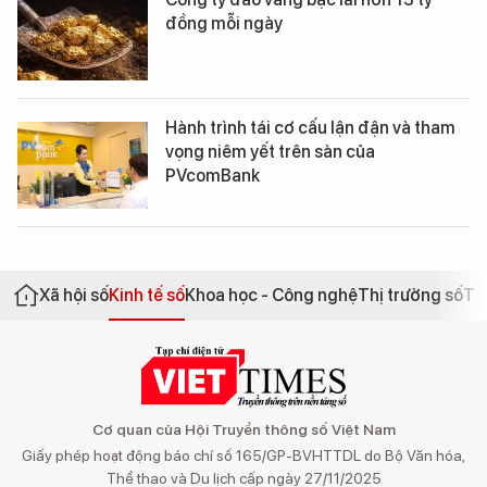
đồng mỗi ngày
Hành trình tái cơ cấu lận đận và tham
vọng niêm yết trên sàn của
PVcomBank
Xã hội số
Kinh tế số
Khoa học - Công nghệ
Thị trường số
Th
Cơ quan của Hội Truyền thông số Việt Nam
Giấy phép hoạt động báo chí số 165/GP-BVHTTDL do Bộ Văn hóa,
Thể thao và Du lịch cấp ngày 27/11/2025