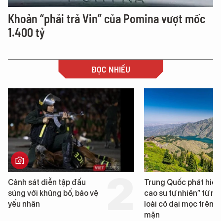
Khoản “phải trả Vin” của Pomina vượt mốc
1.400 tỷ
ĐỌC NHIỀU
Cảnh sát diễn tập đấu
Trung Quốc phát hiện
súng với khủng bố, bảo vệ
cao su tự nhiên” từ m
yếu nhân
loài cỏ dại mọc trên đ
mặn