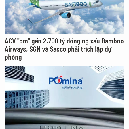
ACV "ôm" gần 2.700 tỷ đồng nợ xấu Bamboo
Airways, SGN và Sasco phải trích lập dự
phòng