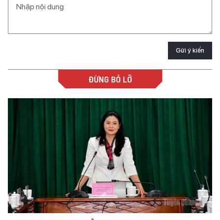
Gửi ý kiến
ĐỪNG BỎ LỠ