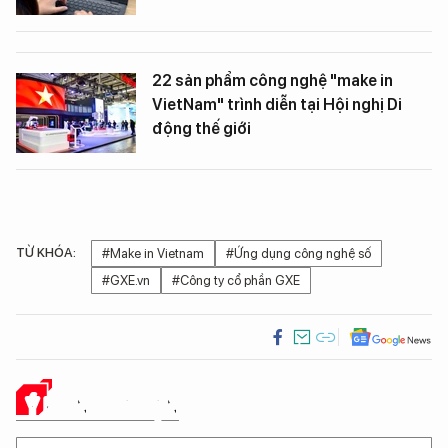
22 sản phẩm công nghệ "make in
VietNam" trình diễn tại Hội nghị Di
động thế giới
TỪ KHÓA:
#Make in Vietnam
#Ứng dụng công nghệ số
#GXE.vn
#Công ty cổ phần GXE
Ý KIẾN CỦA BẠN