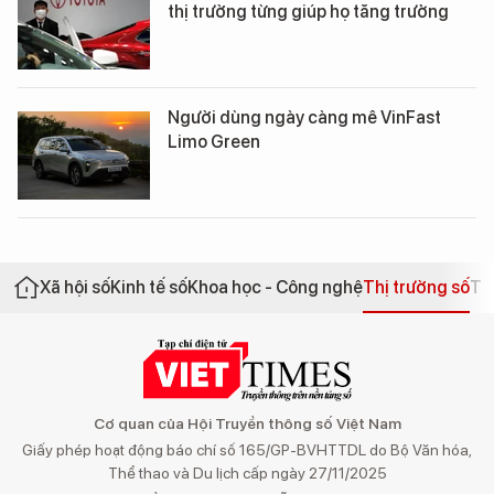
thị trường từng giúp họ tăng trưởng
Người dùng ngày càng mê VinFast
Limo Green
Xã hội số
Kinh tế số
Khoa học - Công nghệ
Thị trường số
Th
Cơ quan của Hội Truyền thông số Việt Nam
Giấy phép hoạt động báo chí số 165/GP-BVHTTDL do Bộ Văn hóa,
Thể thao và Du lịch cấp ngày 27/11/2025