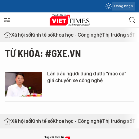
Đăng nhập
Xã hội số
Kinh tế số
Khoa học - Công nghệ
Thị trường số
Th
TỪ KHÓA: #GXE.VN
Lần đầu người dùng được “mặc cả”
giá chuyến xe công nghệ
Xã hội số
Kinh tế số
Khoa học - Công nghệ
Thị trường số
Th