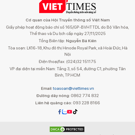
Cơ quan của Hội Truyền thông số Việt Nam
Giấy phép hoạt động báo chí số 165/GP-BVHTTDL do Bộ Văn hóa,
Thể thao và Du lịch cấp ngày 27/11/2025
Tổng Biên tập:
Nguyễn Bá Kiên
Tòa soạn: LK16-18, Khu đô thị Hinode Royal Park, xã Hoài Đức, Hà
Nội
Điện thoại/fax: (024)32 151175
VP đại diện tại miền Nam: Tầng 3, số 54, đường C1, phường Tân
Bình, TP.HCM
Email:
toasoan@viettimes.vn
Đường dây nóng:
0862 774 832
Liên hệ quảng cáo:
093 228 8166