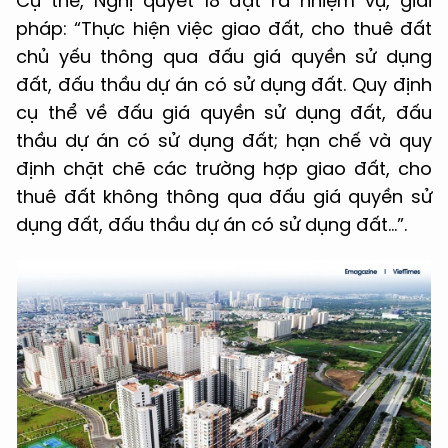
Cụ thể, Nghị quyết 18 đặt ra nhiệm vụ, giải
pháp: “Thực hiện việc giao đất, cho thuê đất
chủ yếu thông qua đấu giá quyền sử dụng
đất, đấu thầu dự án có sử dụng đất. Quy định
cụ thể về đấu giá quyền sử dụng đất, đấu
thầu dự án có sử dụng đất; hạn chế và quy
định chặt chẽ các trường hợp giao đất, cho
thuê đất không thông qua đấu giá quyền sử
dụng đất, đấu thầu dự án có sử dụng đất...”.