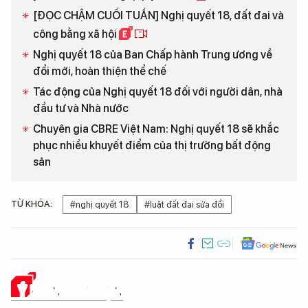
[ĐỌC CHẬM CUỐI TUẦN] Nghị quyết 18, đất đai và
công bằng xã hội
Nghị quyết 18 của Ban Chấp hành Trung ương về
đổi mới, hoàn thiện thể chế
Tác động của Nghị quyết 18 đối với người dân, nhà
đầu tư và Nhà nước
Chuyên gia CBRE Việt Nam: Nghị quyết 18 sẽ khắc
phục nhiều khuyết điểm của thị trường bất động
sản
TỪ KHÓA:
#nghị quyết 18
#luật đất đai sửa đổi
Ý KIẾN CỦA BẠN