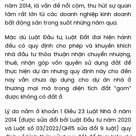
năm 2014, là vấn đề nổi cộm, thu hút sự quan
tâm rất lớn từ các doanh nghiệp kinh doanh
bất động sản trong suốt những năm qua.
Mặc dù Luật Đầu tư, Luật Đất đai hiện hành
đều có quy định cho phép và khuyến khích
nhà đầu tư thỏa thuận nhận chuyển nhượng,
thuê, nhận góp vốn quyền sử dụng đất để
thực hiện dự án nhưng quy định này cho đến
nay vẫn chưa áp dụng cho dự án nhà ở
thương mại mà trong diện tích đất “gom”
được không có đất ở.
Lý do nằm ở khoản 1 Điều 23 Luật Nhà ở năm
2014 (được sửa đổi bởi Luật Đầu tư năm 2020
và Luật số 03/2022/QH15 sửa đổi 9 luật) quy