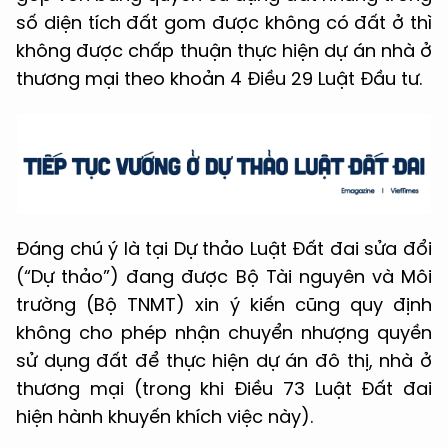
số diện tích đất gom được không có đất ở thì
không được chấp thuận thực hiện dự án nhà ở
thương mại theo khoản 4 Điều 29 Luật Đầu tư.
Đáng chú ý là tại Dự thảo Luật Đất đai sửa đổi
(“Dự thảo”) đang được Bộ Tài nguyên và Môi
trường (Bộ TNMT) xin ý kiến cũng quy định
không cho phép nhận chuyển nhượng quyền
sử dụng đất để thực hiện dự án đô thị, nhà ở
thương mại (trong khi Điều 73 Luật Đất đai
hiện hành khuyến khích việc này).