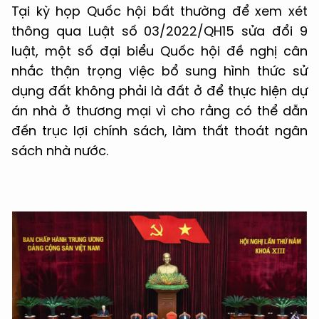
Tại kỳ họp Quốc hội bất thường để xem xét
thông qua Luật số 03/2022/QH15 sửa đổi 9
luật, một số đại biểu Quốc hội đề nghị cân
nhắc thận trọng việc bổ sung hình thức sử
dụng đất không phải là đất ở để thực hiện dự
án nhà ở thương mại vì cho rằng có thể dẫn
đến trục lợi chính sách, làm thất thoát ngân
sách nhà nước.