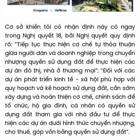
Cơ sở khiến tôi có nhận định này có ngay
trong Nghị quyết 18, bởi Nghị quyết quy định
rõ: “Tiếp tục thực hiện cơ chế tự thỏa thuận
giữa người dân và doanh nghiệp trong chuyển
nhượng quyền sử dụng đất để thực hiện các
dự án đô thị, nhà ở thương mại”; “Đối với các
dự án phát triển kinh tế - xã hội phù hợp với
quy hoạch và kế hoạch sử dụng đất, cần sớm
xây dựng và hoàn thiện cơ chế, chính sách để
tổ chức, hộ gia đình, cá nhân có quyền sử
dụng đất tham gia với nhà đầu tư để thực
hiện các dự án dưới hình thức chuyển nhượng,
cho thuê, góp vốn bằng quyền sử dụng đất”.