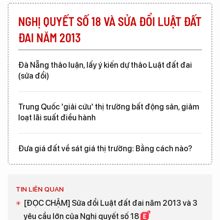
NGHỊ QUYẾT SỐ 18 VÀ SỬA ĐỔI LUẬT ĐẤT
ĐAI NĂM 2013
Đà Nẵng thảo luận, lấy ý kiến dự thảo Luật đất đai
(sửa đổi)
Trung Quốc 'giải cứu' thị trường bất động sản, giảm
loạt lãi suất điều hành
Đưa giá đất về sát giá thị trường: Bằng cách nào?
TIN LIÊN QUAN
[ĐỌC CHẬM] Sửa đổi Luật đất đai năm 2013 và 3
yêu cầu lớn của Nghị quyết số 18