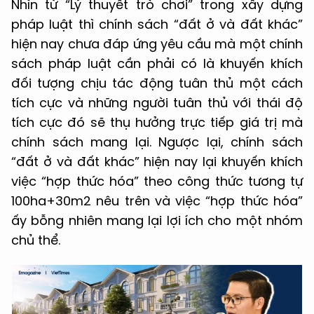
Nhìn từ “Lý thuyết trò chơi” trong xây dựng
pháp luật thì chính sách “đất ở và đất khác”
hiện nay chưa đáp ứng yêu cầu mà một chính
sách pháp luật cần phải có là khuyến khích
đối tượng chịu tác động tuân thủ một cách
tích cực và những người tuân thủ với thái độ
tích cực đó sẽ thụ hưởng trực tiếp giá trị mà
chính sách mang lại. Ngược lại, chính sách
“đất ở và đất khác” hiện nay lại khuyến khích
việc “hợp thức hóa” theo công thức tương tự
100ha+30m2 nêu trên và việc “hợp thức hóa”
ấy bỗng nhiên mang lại lợi ích cho một nhóm
chủ thể.