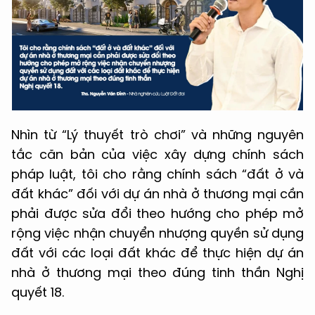
Nhìn từ “Lý thuyết trò chơi” và những nguyên
tắc căn bản của việc xây dựng chính sách
pháp luật, tôi cho rằng chính sách “đất ở và
đất khác” đối với dự án nhà ở thương mại cần
phải được sửa đổi theo hướng cho phép mở
rộng việc nhận chuyển nhượng quyền sử dụng
đất với các loại đất khác để thực hiện dự án
nhà ở thương mại theo đúng tinh thần Nghị
quyết 18.