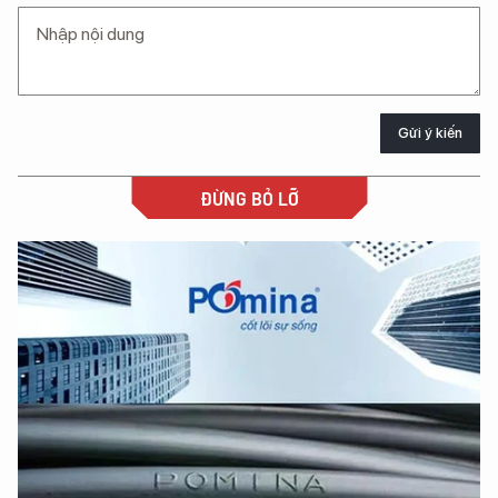
Gửi ý kiến
ĐỪNG BỎ LỠ