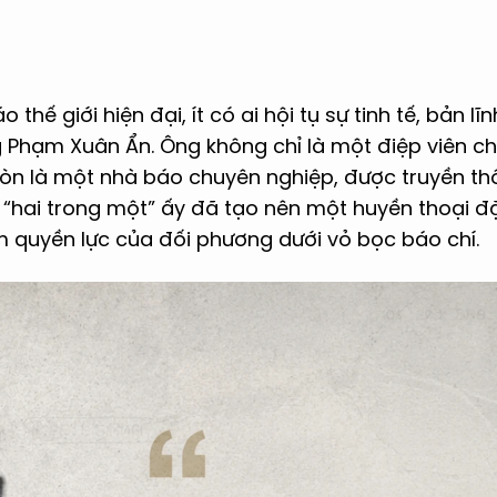
o thế giới hiện đại, ít có ai hội tụ sự tinh tế, bản lĩ
 Phạm Xuân Ẩn. Ông không chỉ là một điệp viên ch
òn là một nhà báo chuyên nghiệp, được truyền t
ự “hai trong một” ấy đã tạo nên một huyền thoại đ
m quyền lực của đối phương dưới vỏ bọc báo chí.