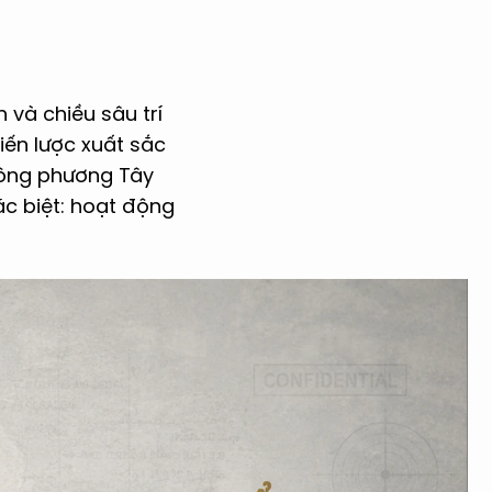
nh và chiều sâu trí
iến lược xuất sắc
hông phương Tây
ặc biệt: hoạt động