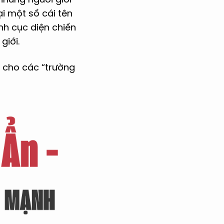
ại một số cái tên
nh cục diện chiến
giới.
n cho các “trường