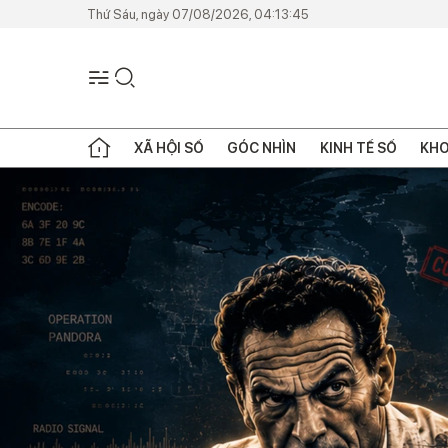
Thứ Sáu, ngày 07/08/2026, 04:13:45
XÃ HỘI SỐ
GÓC NHÌN
KINH TẾ SỐ
KHO