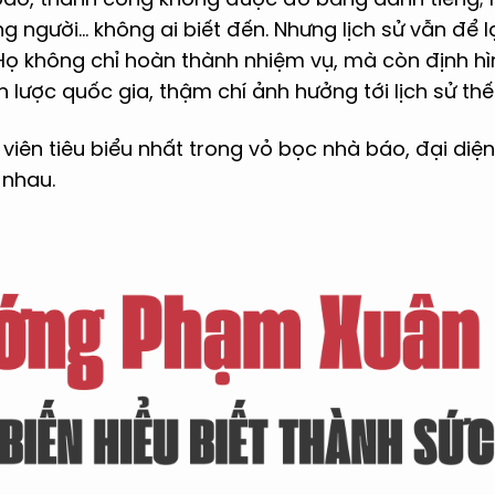
g người… không ai biết đến. Nhưng lịch sử vẫn để l
 Họ không chỉ hoàn thành nhiệm vụ, mà còn định hì
n lược quốc gia, thậm chí ảnh hưởng tới lịch sử thế 
 viên tiêu biểu nhất trong vỏ bọc nhà báo, đại diệ
 nhau.