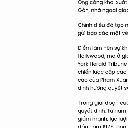
Ông công khai xuất 
Gòn, nhà ngoại giao
Chính điều đó tạo n
gửi báo cáo mật v
Điểm làm nên sự kh
Hollywood, mà ở giá
York Herald Tribune
chiến lược cấp cao 
cáo của Phạm Xuân 
định hướng quyết sá
Trong giai đoạn cu
quyết định. Từ năm 
giảm mạnh, lực lượ
đầu năm 1975, ông 