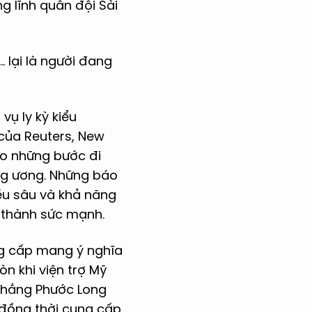
g lĩnh quân đội Sài
… lại là người đang
ụ ly kỳ kiểu
 của Reuters, New
báo những bước đi
ung ương. Những báo
ều sâu và khả năng
n thành sức mạnh.
ng cấp mang ý nghĩa
n khi viện trợ Mỹ
 thắng Phước Long
 đồng thời cung cấp