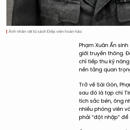
Ảnh nhân vật từ sách Điệp viên hoàn hảo.
Phạm Xuân Ẩn sinh 
giới truyền thông. 
chỉ tiếp thu kỹ năn
nền tảng quan trọn
Trở về Sài Gòn, Phạ
sau đó là tạp chí 
tích sắc bén, ông 
nhiều phóng viên v
phải “đột nhập” để 