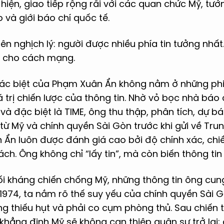
hiện, giao tiếp rộng rãi với các quan chức Mỹ, tướn
 và giới báo chí quốc tế.
ên nghịch lý: người được nhiều phía tin tưởng nhất
ề cho cách mạng.
ác biệt của Phạm Xuân Ẩn không nằm ở những phi v
 trị chiến lược của thông tin. Nhờ vỏ bọc nhà báo
 và đặc biệt là TIME, ông thu thập, phân tích, dự 
từ Mỹ và chính quyền Sài Gòn trước khi gửi về Tr
Ẩn luôn được đánh giá cao bởi độ chính xác, chi
ch. Ông không chỉ “lấy tin”, mà còn biến thông ti
ối kháng chiến chống Mỹ, những thông tin ông cu
1974, ta nắm rõ thế suy yếu của chính quyền Sài Gò
ng thiếu hụt và phải co cụm phòng thủ. Sau chiến
khẳng định Mỹ sẽ không can thiệp quân sự trở lại;