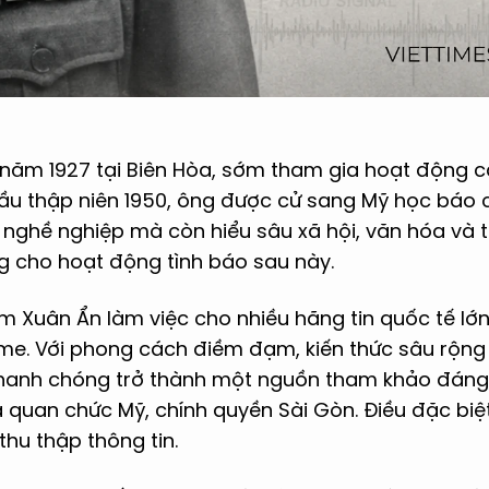
năm 1927 tại Biên Hòa, sớm tham gia hoạt động 
Đầu thập niên 1950, ông được cử sang Mỹ học báo 
g nghề nghiệp mà còn hiểu sâu xã hội, văn hóa và tư
g cho hoạt động tình báo sau này.
m Xuân Ẩn làm việc cho nhiều hãng tin quốc tế lớ
Time. Với phong cách điềm đạm, kiến thức sâu rộn
nhanh chóng trở thành một nguồn tham khảo đáng t
à quan chức Mỹ, chính quyền Sài Gòn. Điều đặc biệ
thu thập thông tin.