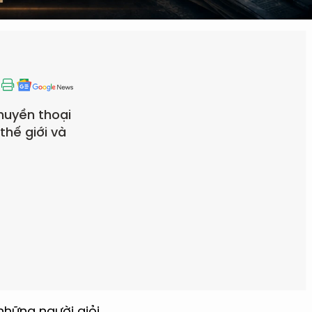
huyền thoại
thế giới và
những người giỏi