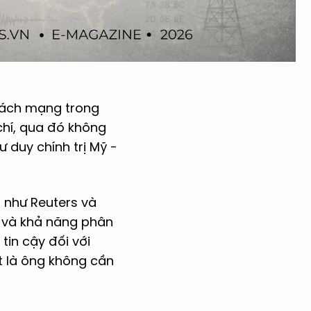
cách mạng trong
chí, qua đó không
 duy chính trị Mỹ -
n như Reuters và
g và khả năng phân
in cậy đối với
t là ông không cần