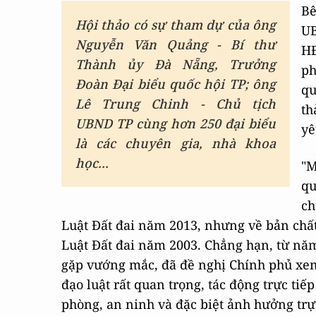
Bê
Hội thảo có sự tham dự của ông
UB
Nguyễn Văn Quảng - Bí thư
HĐ
Thành ủy Đà Nẵng, Trưởng
ph
Đoàn Đại biểu quốc hội TP; ông
qu
Lê Trung Chinh - Chủ tịch
th
UBND TP cùng hơn 250 đại biểu
yê
là các chuyên gia, nhà khoa
học...
"M
qu
ch
Luật Đất đai năm 2013, nhưng về bản chất
Luật Đất đai năm 2003. Chẳng hạn, từ năm
gặp vướng mắc, đã đề nghị Chính phủ xem
đạo luật rất quan trọng, tác động trực tiế
phòng, an ninh và đặc biệt ảnh hưởng trự