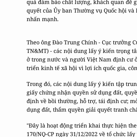
quả đảm bảo chất lượng, khách quan để g
quyết của Ủy ban Thường vụ Quốc hội và 
nhấn mạnh.
Theo ông Đào Trung Chính - Cục trưởng Cụ
TN&MT) - các nội dung lấy ý kiến trọng t
ở trong nước và người Việt Nam định cư ở
triển kinh tế xã hội vì lợi ích quốc gia, cô
Trong đó, các nội dung lấy ý kiến tập trung
giấy chứng nhận quyền sử dụng đất, quyền
định về bồi thường, hỗ trợ, tái định cư;
dụng đất, thẩm quyền giải quyết tranh chấp
"Đây là hoạt động triển khai thực hiện the
170/NQ-CP ngày 31/12/2022 về tổ chức lấy 