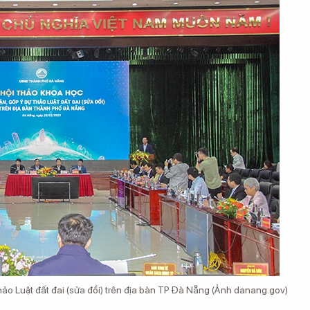
hảo Luật đất đai (sửa đổi) trên địa bàn TP Đà Nẵng (Ảnh danang.gov)