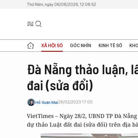
Thứ Năm, ngày 06/08/2026, 12:08:52
XÃ HỘI SỐ
GÓC NHÌN
KINH TẾ SỐ
KHO
Đà Nẵng thảo luận, l
đai (sửa đổi)
28/02/2023 17:00
Hồ Xuân Mai
VietTimes – Ngày 28/2, UBND TP Đà Nẵng 
dự thảo Luật đất đai (sửa đổi) trên địa 