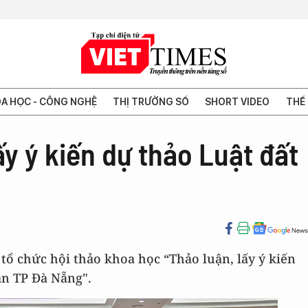
A HỌC - CÔNG NGHỆ
THỊ TRƯỜNG SỐ
SHORT VIDEO
THẾ 
ấy ý kiến dự thảo Luật đất
tổ chức hội thảo khoa học “Thảo luận, lấy ý kiến
bàn TP Đà Nẵng".