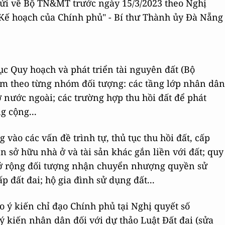
ửi về Bộ TN&MT trước ngày 15/3/2023 theo Nghị
Kế hoạch của Chính phủ" - Bí thư Thành ủy Đà Nẵng
c Quy hoạch và phát triển tài nguyên đất (Bộ
âm theo từng nhóm đối tượng: các tầng lớp nhân dân
 nước ngoài; các trường hợp thu hồi đất để phát
ng cộng...
 vào các vấn đề trình tự, thủ tục thu hồi đất, cấp
 sở hữu nhà ở và tài sản khác gắn liền với đất; quy
 mở rộng đối tượng nhận chuyển nhượng quyền sử
 đất đai; hộ gia đình sử dụng đất...
o ý kiến chỉ đạo Chính phủ tại Nghị quyết số
ý kiến nhân dân đối với dự thảo Luật Đất đai (sửa