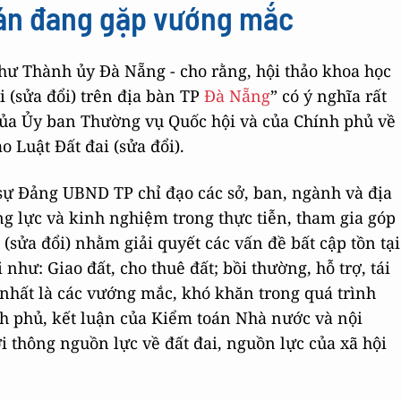
 án đang gặp vướng mắc
thư Thành ủy Đà Nẵng - cho rằng, hội thảo khoa học
i (sửa đổi) trên địa bàn TP
Đà Nẵng
” có ý nghĩa rất
của Ủy ban Thường vụ Quốc hội và của Chính phủ về
o Luật Đất đai (sửa đổi).
ự Đảng UBND TP chỉ đạo các sở, ban, ngành và địa
ng lực và kinh nghiệm trong thực tiễn, tham gia góp
 (sửa đổi) nhằm giải quyết các vấn đề bất cập tồn tại
như: Giao đất, cho thuê đất; bồi thường, hỗ trợ, tái
à nhất là các vướng mắc, khó khăn trong quá trình
nh phủ, kết luận của Kiểm toán Nhà nước và nội
 thông nguồn lực về đất đai, nguồn lực của xã hội