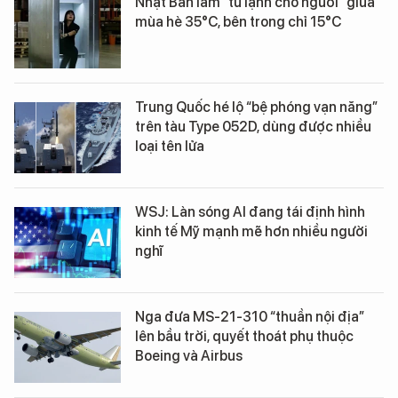
Nhật Bản làm “tủ lạnh cho người” giữa
mùa hè 35°C, bên trong chỉ 15°C
Trung Quốc hé lộ “bệ phóng vạn năng”
trên tàu Type 052D, dùng được nhiều
loại tên lửa
WSJ: Làn sóng AI đang tái định hình
kinh tế Mỹ mạnh mẽ hơn nhiều người
nghĩ
Nga đưa MS-21-310 “thuần nội địa”
lên bầu trời, quyết thoát phụ thuộc
Boeing và Airbus