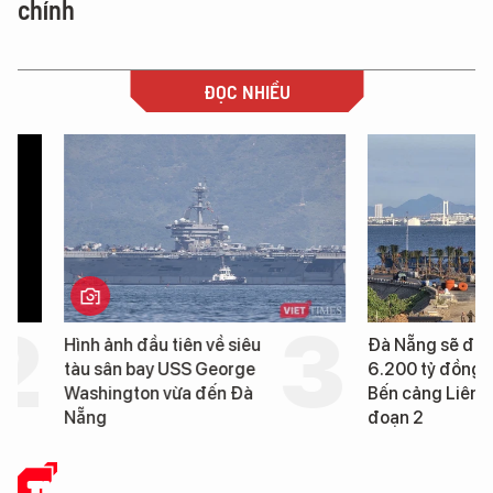
chính
ĐỌC NHIỀU
Hình ảnh đầu tiên về siêu
Đà Nẵng sẽ đầu tư h
tàu sân bay USS George
6.200 tỷ đồng xây d
Washington vừa đến Đà
Bến cảng Liên Chiểu g
Nẵng
đoạn 2
THẾ GIỚI