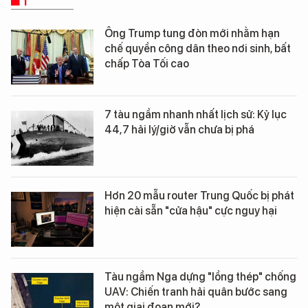
Ông Trump tung đòn mới nhằm hạn
chế quyền công dân theo nơi sinh, bất
chấp Tòa Tối cao
7 tàu ngầm nhanh nhất lịch sử: Kỷ lục
44,7 hải lý/giờ vẫn chưa bị phá
Hơn 20 mẫu router Trung Quốc bị phát
hiện cài sẵn "cửa hậu" cực nguy hại
Tàu ngầm Nga dựng "lồng thép" chống
UAV: Chiến tranh hải quân bước sang
một giai đoạn mới?