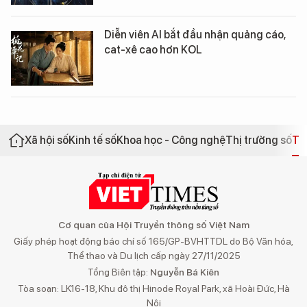
Diễn viên AI bắt đầu nhận quảng cáo,
cat-xê cao hơn KOL
Xã hội số
Kinh tế số
Khoa học - Công nghệ
Thị trường số
Th
Cơ quan của Hội Truyền thông số Việt Nam
Giấy phép hoạt động báo chí số 165/GP-BVHTTDL do Bộ Văn hóa,
Thể thao và Du lịch cấp ngày 27/11/2025
Tổng Biên tập:
Nguyễn Bá Kiên
Tòa soạn: LK16-18, Khu đô thị Hinode Royal Park, xã Hoài Đức, Hà
Nội