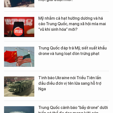
Mỹ nhắm cả hạt hướng dương và há
cảo Trung Quốc, mạng xã hội mỉa mai
“vũ khí sinh hóa” mới?
Trung Quốc đáp trả Mỹ, siết xuất khẩu
drone và tung loạt đòn trừng phạt
Tình báo Ukraine nói Triều Tiên lần
đầu điều đơn vị tên lửa sang hỗ trợ
Nga
Trung Quốc cảnh báo “bầy drone” dưới