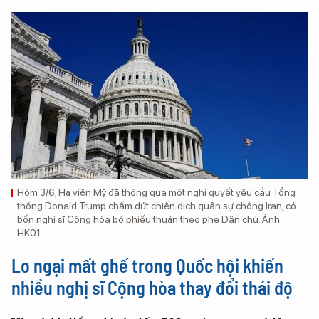
Hôm 3/6, Hạ viện Mỹ đã thông qua một nghị quyết yêu cầu Tổng
thống Donald Trump chấm dứt chiến dịch quân sự chống Iran, có
bốn nghị sĩ Cộng hòa bỏ phiếu thuận theo phe Dân chủ. Ảnh:
HK01..
Lo ngại mất ghế trong Quốc hội khiến
nhiều nghị sĩ Cộng hòa thay đổi thái độ