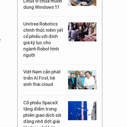
Linux vì chưa muốn
dùng Windows 11
Unitree Robotics
chính thức niêm yết
cổ phiếu với định
s
giá kỷ lục cho
ngành Robot hình
người
Việt Nam cần phát
triển AI First, hệ
sinh thái cloud
Cổ phiếu SpaceX
tăng điểm trong
phiên giao dịch sôi
động nhờ đợt giải