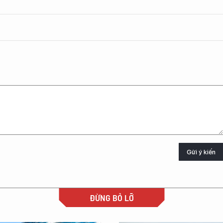
Gửi ý kiến
ĐỪNG BỎ LỠ