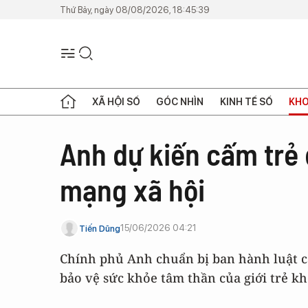
Thứ Bảy, ngày 08/08/2026, 18:45:39
XÃ HỘI SỐ
GÓC NHÌN
KINH TẾ SỐ
KHO
Anh dự kiến cấm trẻ d
mạng xã hội
15/06/2026 04:21
Tiến Dũng
Chính phủ Anh chuẩn bị ban hành luật c
bảo vệ sức khỏe tâm thần của giới trẻ k