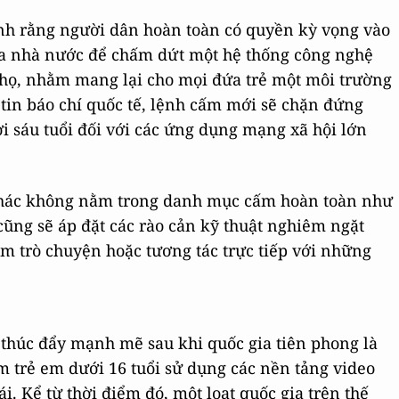
h rằng người dân hoàn toàn có quyền kỳ vọng vào
a nhà nước để chấm dứt một hệ thống công nghệ
 họ, nhằm mang lại cho mọi đứa trẻ một môi trường
n tin báo chí quốc tế, lệnh cấm mới sẽ chặn đứng
i sáu tuổi đối với các ứng dụng mạng xã hội lớn
n khác không nằm trong danh mục cấm hoàn toàn như
cũng sẽ áp đặt các rào cản kỹ thuật nghiêm ngặt
em trò chuyện hoặc tương tác trực tiếp với những
thúc đẩy mạnh mẽ sau khi quốc gia tiên phong là
m trẻ em dưới 16 tuổi sử dụng các nền tảng video
. Kể từ thời điểm đó, một loạt quốc gia trên thế