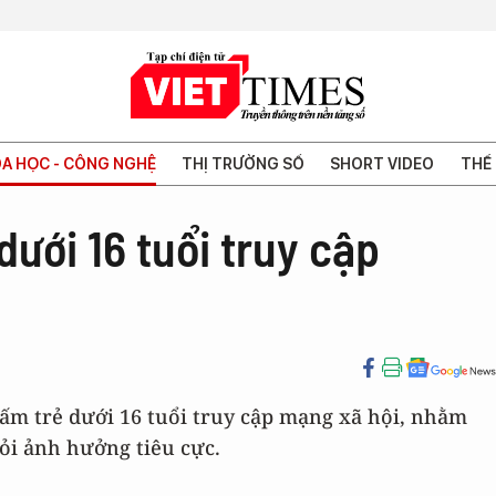
A HỌC - CÔNG NGHỆ
THỊ TRƯỜNG SỐ
SHORT VIDEO
THẾ 
ưới 16 tuổi truy cập
ấm trẻ dưới 16 tuổi truy cập mạng xã hội, nhằm
hỏi ảnh hưởng tiêu cực.