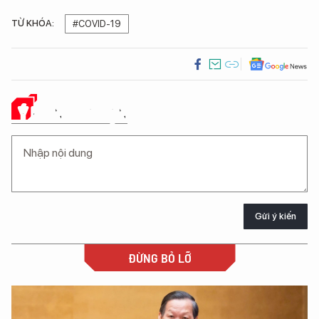
TỪ KHÓA:
#COVID-19
Ý KIẾN CỦA BẠN
Gửi ý kiến
ĐỪNG BỎ LỠ