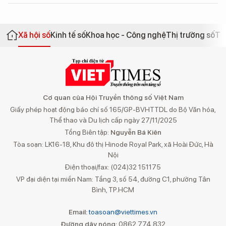
Xã hội số
Kinh tế số
Khoa học - Công nghệ
Thị trường số
Th
Cơ quan của Hội Truyền thông số Việt Nam
Giấy phép hoạt động báo chí số 165/GP-BVHTTDL do Bộ Văn hóa,
Thể thao và Du lịch cấp ngày 27/11/2025
Tổng Biên tập:
Nguyễn Bá Kiên
Tòa soạn: LK16-18, Khu đô thị Hinode Royal Park, xã Hoài Đức, Hà
Nội
Điện thoại/fax: (024)32 151175
VP đại diện tại miền Nam: Tầng 3, số 54, đường C1, phường Tân
Bình, TP.HCM
Email:
toasoan@viettimes.vn
Đường dây nóng:
0862 774 832