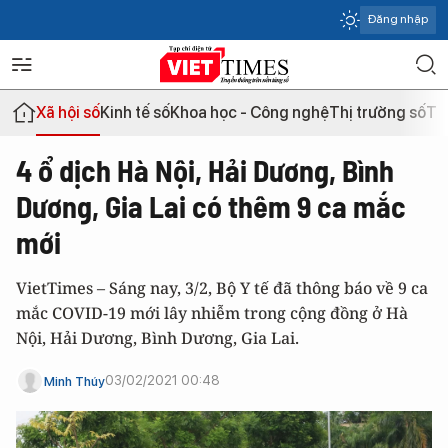
Đăng nhập
Xã hội số
Kinh tế số
Khoa học - Công nghệ
Thị trường số
Th
4 ổ dịch Hà Nội, Hải Dương, Bình
Dương, Gia Lai có thêm 9 ca mắc
mới
VietTimes – Sáng nay, 3/2, Bộ Y tế đã thông báo về 9 ca
mắc COVID-19 mới lây nhiễm trong cộng đồng ở Hà
Nội, Hải Dương, Bình Dương, Gia Lai.
03/02/2021 00:48
Minh Thúy