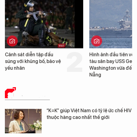
n tập đấu
Hình ảnh đầu tiên về siêu
g bố, bảo vệ
tàu sân bay USS George
Washington vừa đến Đà
Nẵng
SỨC KHỎE 24H
“K=K” giúp Việt Nam có tỷ lệ ức chế HIV
thuộc hàng cao nhất thế giới