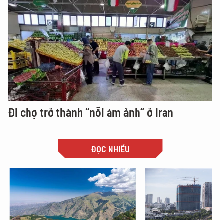
Đi chợ trở thành “nỗi ám ảnh” ở Iran
ĐỌC NHIỀU