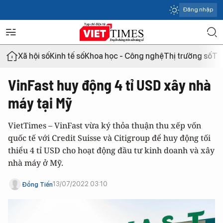
Đăng nhập
Xã hội số
Kinh tế số
Khoa học - Công nghệ
Thị trường số
Th
VinFast huy động 4 tỉ USD xây nhà
máy tại Mỹ
VietTimes – VinFast vừa ký thỏa thuận thu xếp vốn
quốc tế với Credit Suisse và Citigroup để huy động tối
thiểu 4 tỉ USD cho hoạt động đầu tư kinh doanh và xây
nhà máy ở Mỹ.
13/07/2022 03:10
Đồng Tiến