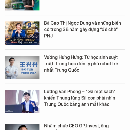
Bà Cao Thị Ngọc Dung và những biến
cố trong 38 năm gây dựng “đế chế”
PNJ
Vương Hưng Hưng: Từ học sinh suýt
trượt trung học đến tỷ phú robot trẻ
nhất Trung Quốc
Lương Văn Phong – "Gã mọt sách"
khiến Thung lũng Silicon phải nhìn
Trung Quốc bằng ánh mắt khác
Nhậm chức CEO GP.Invest, ông