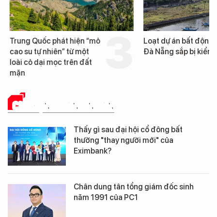
Trung Quốc phát hiện “mỏ
Loạt dự án bất động 
cao su tự nhiên” từ một
Đà Nẵng sắp bị kiểm t
loài cỏ dại mọc trên đất
mặn
CHUYỆN DOANH NHÂN
Thấy gì sau đại hội cổ đông bất
thường "thay người mới" của
Eximbank?
Chân dung tân tổng giám đốc sinh
năm 1991 của PC1