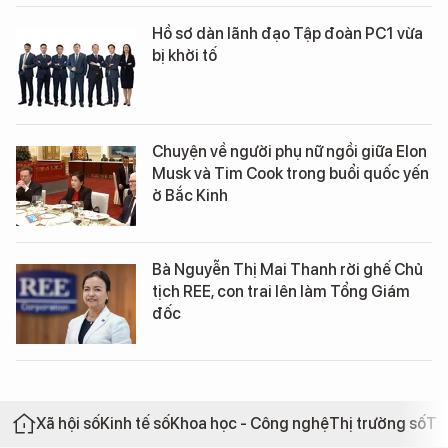
Hồ sơ dàn lãnh đạo Tập đoàn PC1 vừa
bị khởi tố
Chuyện về người phụ nữ ngồi giữa Elon
Musk và Tim Cook trong buổi quốc yến
ở Bắc Kinh
Bà Nguyễn Thị Mai Thanh rời ghế Chủ
tịch REE, con trai lên làm Tổng Giám
đốc
Xã hội số
Kinh tế số
Khoa học - Công nghệ
Thị trường số
Th