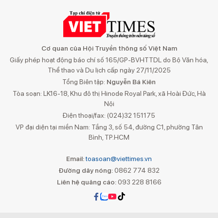
Cơ quan của Hội Truyền thông số Việt Nam
Giấy phép hoạt động báo chí số 165/GP-BVHTTDL do Bộ Văn hóa,
Thể thao và Du lịch cấp ngày 27/11/2025
Tổng Biên tập:
Nguyễn Bá Kiên
Tòa soạn: LK16-18, Khu đô thị Hinode Royal Park, xã Hoài Đức, Hà
Nội
Điện thoại/fax: (024)32 151175
VP đại diện tại miền Nam: Tầng 3, số 54, đường C1, phường Tân
Bình, TP.HCM
Email:
toasoan@viettimes.vn
Đường dây nóng:
0862 774 832
Liên hệ quảng cáo:
093 228 8166