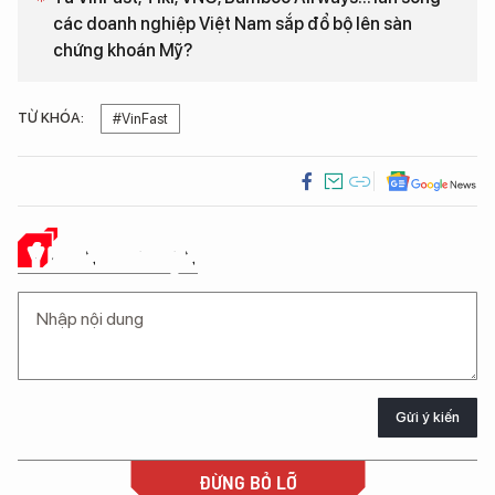
các doanh nghiệp Việt Nam sắp đổ bộ lên sàn
chứng khoán Mỹ?
TỪ KHÓA:
#VinFast
Ý KIẾN CỦA BẠN
Gửi ý kiến
ĐỪNG BỎ LỠ