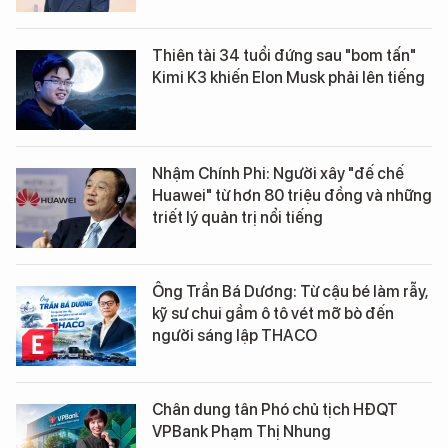
Thiên tài 34 tuổi đứng sau "bom tấn"
Kimi K3 khiến Elon Musk phải lên tiếng
Nhậm Chính Phi: Người xây "đế chế
Huawei" từ hơn 80 triệu đồng và những
triết lý quản trị nổi tiếng
Ông Trần Bá Dương: Từ cậu bé làm rẫy,
kỹ sư chui gầm ô tô vét mỡ bò đến
người sáng lập THACO
Chân dung tân Phó chủ tịch HĐQT
VPBank Phạm Thị Nhung