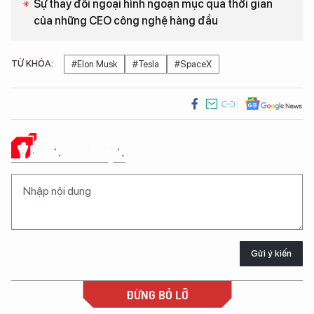
Sự thay đổi ngoại hình ngoạn mục qua thời gian
của những CEO công nghệ hàng đầu
TỪ KHÓA:
#Elon Musk
#Tesla
#SpaceX
Ý KIẾN CỦA BẠN
Gửi ý kiến
ĐỪNG BỎ LỠ