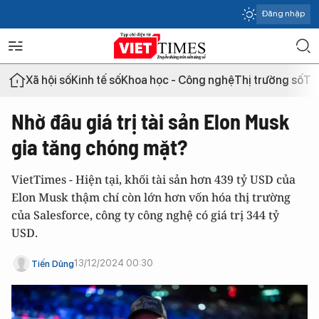
Đăng nhập
Xã hội số
Kinh tế số
Khoa học - Công nghệ
Thị trường số
Th
Nhờ đâu giá trị tài sản Elon Musk
gia tăng chóng mặt?
VietTimes - Hiện tại, khối tài sản hơn 439 tỷ USD của
Elon Musk thậm chí còn lớn hơn vốn hóa thị trường
của Salesforce, công ty công nghệ có giá trị 344 tỷ
USD.
13/12/2024 00:30
Tiến Dũng