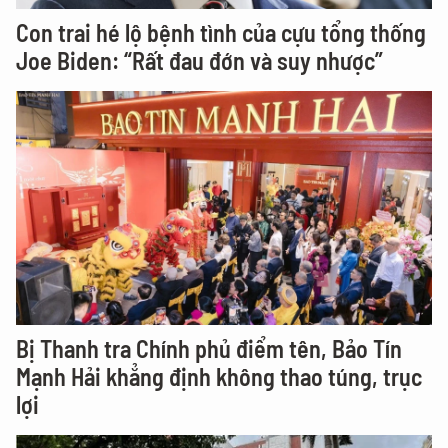
Con trai hé lộ bệnh tình của cựu tổng thống
Joe Biden: “Rất đau đớn và suy nhược”
Bị Thanh tra Chính phủ điểm tên, Bảo Tín
Mạnh Hải khẳng định không thao túng, trục
lợi