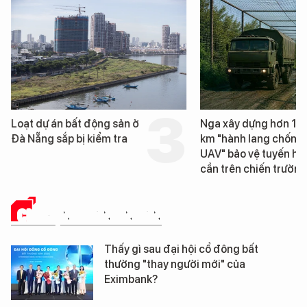
Loạt dự án bất động sản ở
Nga xây dựng hơn 1.
Đà Nẵng sắp bị kiểm tra
km "hành lang chống
UAV" bảo vệ tuyến hậ
cần trên chiến trường
CHUYỆN DOANH NHÂN
Thấy gì sau đại hội cổ đông bất
thường "thay người mới" của
Eximbank?