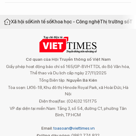
Xã hội số
Kinh tế số
Khoa học - Công nghệ
Thị trường số
Th
Cơ quan của Hội Truyền thông số Việt Nam
Giấy phép hoạt động báo chí số 165/GP-BVHTTDL do Bộ Văn hóa,
Thể thao và Du lịch cấp ngày 27/11/2025
Tổng Biên tập:
Nguyễn Bá Kiên
Tòa soạn: LK16-18, Khu đô thị Hinode Royal Park, xã Hoài Đức, Hà
Nội
Điện thoại/fax: (024)32 151175
VP đại diện tại miền Nam: Tầng 3, số 54, đường C1, phường Tân
Bình, TP.HCM
Email:
toasoan@viettimes.vn
Đường dây nóng:
0862 774 832