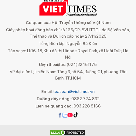
Cơ quan của Hội Truyền thông số Việt Nam
Giấy phép hoạt động báo chí số 165/GP-BVHTTDL do Bộ Văn hóa,
Thể thao và Du lịch cấp ngày 27/11/2025
Tổng Biên tập:
Nguyễn Bá Kiên
Tòa soạn: LK16-18, Khu đô thị Hinode Royal Park, xã Hoài Đức, Hà
Nội
Điện thoại/fax: (024)32 151175
VP đại diện tại miền Nam: Tầng 3, số 54, đường C1, phường Tân
Bình, TP.HCM
Email:
toasoan@viettimes.vn
Đường dây nóng:
0862 774 832
Liên hệ quảng cáo:
093 228 8166