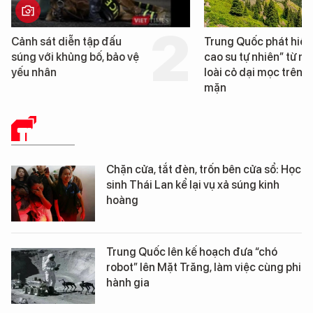
Cảnh sát diễn tập đấu
Trung Quốc phát hiện “
súng với khủng bố, bảo vệ
cao su tự nhiên” từ một
yếu nhân
loài cỏ dại mọc trên đất
mặn
THẾ GIỚI
Chặn cửa, tắt đèn, trốn bên cửa sổ: Học
sinh Thái Lan kể lại vụ xả súng kinh
hoàng
Trung Quốc lên kế hoạch đưa “chó
robot” lên Mặt Trăng, làm việc cùng phi
hành gia