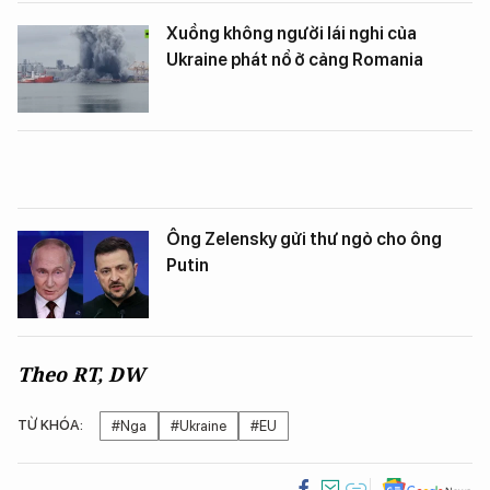
Xuồng không người lái nghi của
Ukraine phát nổ ở cảng Romania
Ông Zelensky gửi thư ngỏ cho ông
Putin
Theo RT, DW
TỪ KHÓA:
#Nga
#Ukraine
#EU