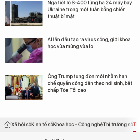
Nga tiết lộ S-400 từng hạ 24 máy bay
Ukraine trong một tuần bằng chiến
thuật bí mật
AI lần đầu tạo ra virus sống, giới khoa
học vừa mừng vừa lo
Ông Trump tung đòn mới nhằm hạn
chế quyền công dân theo nơi sinh, bất
chấp Tòa Tối cao
Xã hội số
Kinh tế số
Khoa học - Công nghệ
Thị trường số
Th