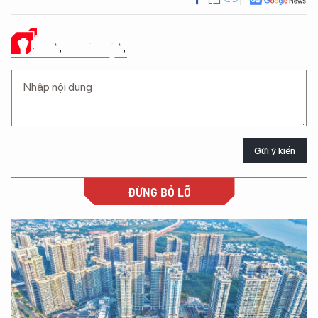
Ý KIẾN CỦA BẠN
Gửi ý kiến
ĐỪNG BỎ LỠ