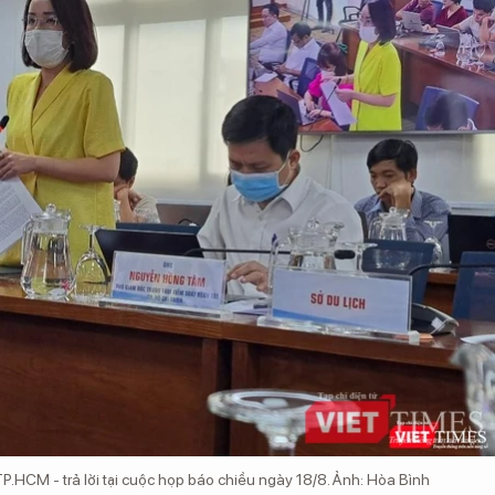
HCM - trả lời tại cuộc họp báo chiều ngày 18/8. Ảnh: Hòa Bình