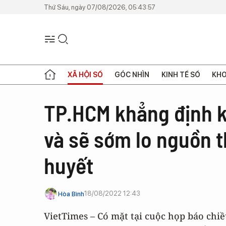
Thứ Sáu, ngày 07/08/2026, 05:43:57
XÃ HỘI SỐ
GÓC NHÌN
KINH TẾ SỐ
KHO
TP.HCM khẳng định k
và sẽ sớm lo nguồn t
huyết
18/08/2022 12:43
Hòa Bình
VietTimes – Có mặt tại cuộc họp báo chi