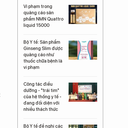
Vi phạm trong
quảng cáo sản
phẩm NMN Quattro
liquid 15000
Bộ Y tế: Sản phẩm
Ginseng Slim được
quảng cáo như
thuốc chữa bệnh là
vi phạm
Công tác điều
dưỡng - "trái tim"
t
của hệ thống y tế -
đang đối diện với
nhiều thách thức
Bộ Y tế đề nghị các