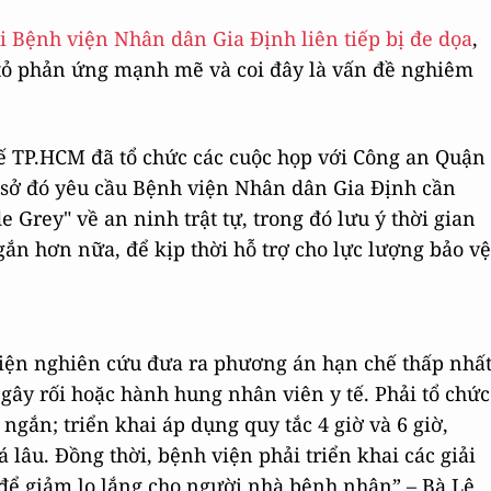
ại Bệnh viện Nhân dân Gia Định liên tiếp bị đe dọa
,
 tỏ phản ứng mạnh mẽ và coi đây là vấn đề nghiêm
tế TP.HCM đã tổ chức các cuộc họp với Công an Quận
ơ sở đó yêu cầu Bệnh viện Nhân dân Gia Định cần
 Grey" về an ninh trật tự, trong đó lưu ý thời gian
ắn hơn nữa, để kịp thời hỗ trợ cho lực lượng bảo vệ
.
iện nghiên cứu đưa ra phương án hạn chế thấp nhấ
ây rối hoặc hành hung nhân viên y tế. Phải tổ chức
 ngắn; triển khai áp dụng quy tắc 4 giờ và 6 giờ,
lâu. Đồng thời, bệnh viện phải triển khai các giải
để giảm lo lắng cho người nhà bệnh nhân” – Bà Lê