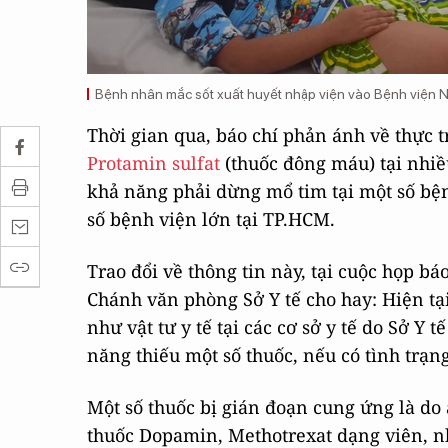
Bệnh nhân mắc sốt xuất huyết nhập viện vào Bệnh viện 
Thời gian qua, báo chí phản ánh về thực 
Protamin sulfat
(thuốc đông máu) tại nhiề
khả năng phải dừng mổ tim tại một số bện
số bệnh viện lớn tại TP.HCM.
Trao đổi về thông tin này, tại cuộc họp b
Chánh văn phòng Sở Y tế cho hay: Hiện tại
như vật tư y tế tại các cơ sở y tế do Sở Y 
năng thiếu một số thuốc, nếu có tình trạ
Một số thuốc bị gián đoạn cung ứng là do
thuốc Dopamin, Methotrexat dạng viên, n