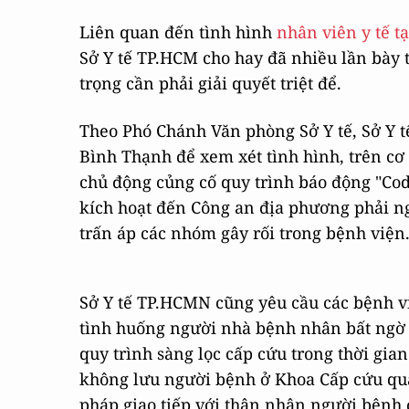
Liên quan đến tình hình
nhân viên y tế t
Sở Y tế TP.HCM cho hay đã nhiều lần bày
trọng cần phải giải quyết triệt để.
Theo Phó Chánh Văn phòng Sở Y tế, Sở Y 
Bình Thạnh để xem xét tình hình, trên c
chủ động củng cố quy trình báo động "Code
kích hoạt đến Công an địa phương phải ng
trấn áp các nhóm gây rối trong bệnh viện
Sở Y tế TP.HCMN cũng yêu cầu các bệnh v
tình huống người nhà bệnh nhân bất ngờ g
quy trình sàng lọc cấp cứu trong thời gian
không lưu người bệnh ở Khoa Cấp cứu quá 
pháp giao tiếp với thân nhân người bệnh 