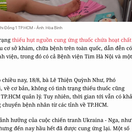
Nhi Đồng 1 TP.HCM - Ảnh: Hòa Bình
trạng
thiếu hụt nguồn cung ứng thuốc chứa hoạt chất
u cơ sở khám, chữa bệnh trên toàn quốc, dẫn đễn có
h viện, trong đó có cả Bệnh viện Tim Hà Nội và một
áo chiều nay, 18/8, bà Lê Thiện Quỳnh Như, Phó
, về cơ bản, không có tình trạng thiếu thuốc cũng
tế TP.HCM quản lý. Tuy nhiên, thời gian tới vẫn có kh
ng chuyển bệnh nhân từ các tỉnh về TP.HCM.
 ảnh hưởng của cuộc chiến tranh Ukraina - Nga, như
hưng đến nay hầu hết đã được cung ứng lại. Một số