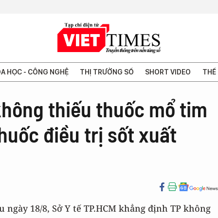
A HỌC - CÔNG NGHỆ
THỊ TRƯỜNG SỐ
SHORT VIDEO
THẾ 
hông thiếu thuốc mổ tim
huốc điều trị sốt xuất
ều ngày 18/8, Sở Y tế TP.HCM khẳng định TP không