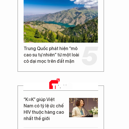
Trung Quốc phát hiện “mỏ
cao su tự nhiên” từ một loài
cỏ dại mọc trên đất mặn
TIN MỚI
“K=K” giúp Việt
Nam có tỷ lệ ức chế
HIV thuộc hàng cao
nhất thế giới