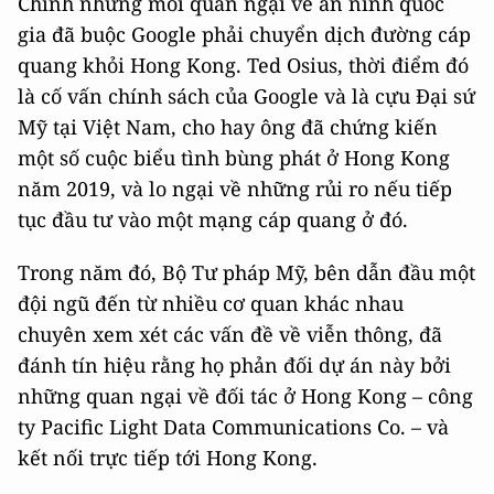
Chính những mối quan ngại về an ninh quốc
gia đã buộc Google phải chuyển dịch đường cáp
quang khỏi Hong Kong. Ted Osius, thời điểm đó
là cố vấn chính sách của Google và là cựu Đại sứ
Mỹ tại Việt Nam, cho hay ông đã chứng kiến
một số cuộc biểu tình bùng phát ở Hong Kong
năm 2019, và lo ngại về những rủi ro nếu tiếp
tục đầu tư vào một mạng cáp quang ở đó.
Trong năm đó, Bộ Tư pháp Mỹ, bên dẫn đầu một
đội ngũ đến từ nhiều cơ quan khác nhau
chuyên xem xét các vấn đề về viễn thông, đã
đánh tín hiệu rằng họ phản đối dự án này bởi
những quan ngại về đối tác ở Hong Kong – công
ty Pacific Light Data Communications Co. – và
kết nối trực tiếp tới Hong Kong.