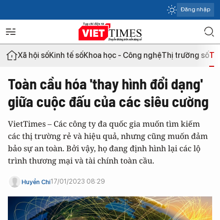
Đăng nhập
Xã hội số
Kinh tế số
Khoa học - Công nghệ
Thị trường số
Th
Toàn cầu hóa 'thay hình đổi dạng'
giữa cuộc đấu của các siêu cường
VietTimes – Các công ty đa quốc gia muốn tìm kiếm
các thị trường rẻ và hiệu quả, nhưng cũng muốn đảm
bảo sự an toàn. Bởi vậy, họ đang định hình lại các lộ
trình thương mại và tài chính toàn cầu.
17/01/2023 08:29
Huyền Chi