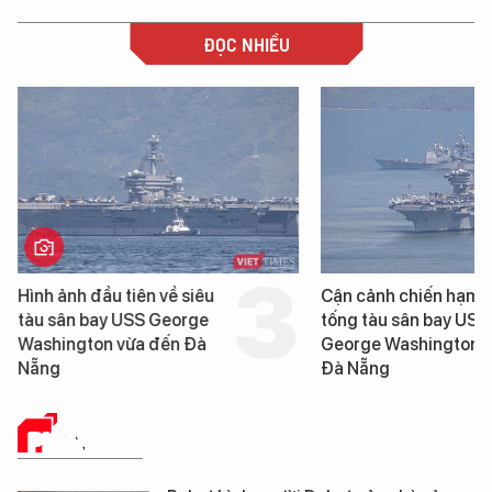
ĐỌC NHIỀU
tiên về siêu
Cận cảnh chiến hạm hộ
USS George
tống tàu sân bay USS
vừa đến Đà
George Washington đến
Đà Nẵng
PHÂN TÍCH