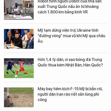
Robot hình người Dobot của nhà sản
xuất Trung Quốc nấu ăn từ khoảng
cách 1.800 km bằng kính VR
Mỹ tạm dừng viện trợ, Ukraine tính
“đường vòng” mua vũ khí Mỹ qua châu
Âu
Hơn 1,4 tỷ dân, vì sao bóng đá Trung
Quốc thua kém Nhật Bản, Hàn Quốc?
Máy bay tiêm kích F-15 Mỹ bị bắn rơi,
người dân Iran ráo riết săn lùng phi
công