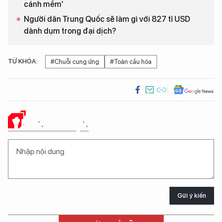
cánh mềm'
Người dân Trung Quốc sẽ làm gì với 827 tỉ USD
dành dụm trong đại dịch?
TỪ KHÓA:
#Chuỗi cung ứng
#Toàn cầu hóa
Ý KIẾN CỦA BẠN
Gửi ý kiến