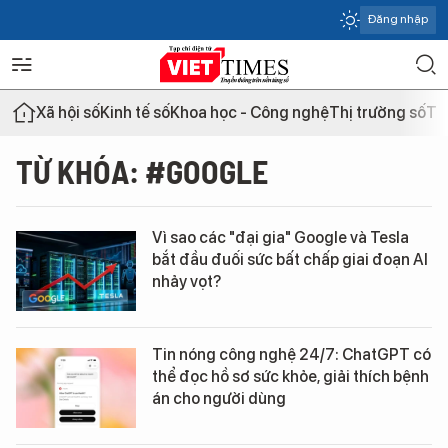
Đăng nhập
Xã hội số
Kinh tế số
Khoa học - Công nghệ
Thị trường số
Th
TỪ KHÓA: #GOOGLE
Vì sao các "đại gia" Google và Tesla
bắt đầu đuối sức bất chấp giai đoạn AI
nhảy vọt?
Tin nóng công nghệ 24/7: ChatGPT có
thể đọc hồ sơ sức khỏe, giải thích bệnh
án cho người dùng