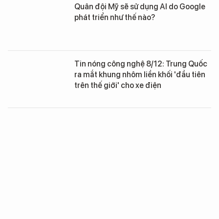
Quân đội Mỹ sẽ sử dụng AI do Google
phát triển như thế nào?
Tin nóng công nghệ 8/12: Trung Quốc
ra mắt khung nhôm liền khối 'đầu tiên
trên thế giới' cho xe điện
Tin nóng công nghệ 5/12: Vì sao tỷ phú
Sam Altman muốn đưa trung tâm dữ
liệu AI lên vũ trụ?
Tin nóng công nghệ 27/11: Trung Quốc
triển khai Robot hình người Walker S2
tại biên giới