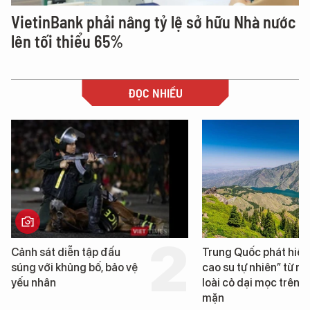
VietinBank phải nâng tỷ lệ sở hữu Nhà nước
lên tối thiểu 65%
ĐỌC NHIỀU
Trung Quốc phát hiện “mỏ
Loạt dự án bất động 
cao su tự nhiên” từ một
Đà Nẵng sắp bị kiểm 
loài cỏ dại mọc trên đất
mặn