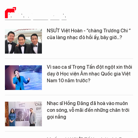
NHÂN VẬT - SỰ KIỆN
NSƯT Việt Hoàn - “chàng Trương Chi “
của làng nhạc đỏ hồi ấy, bây giờ…?
Vì sao ca sĩ Trọng Tấn đột ngột xin thôi
dạy ở Học viện Âm nhạc Quốc gia Việt
Nam 10 năm trước?
Nhạc sĩ Hồng Đăng đã hoà vào muôn
con sóng, vỗ mãi đến những chân trời
gọi nắng