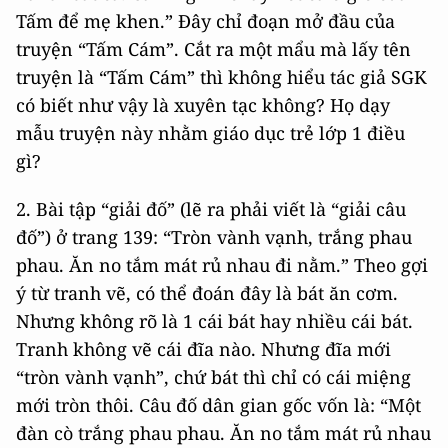
Tấm để mẹ khen.” Đây chỉ đoạn mở đầu của
truyện “Tấm Cám”. Cắt ra một mẩu mà lấy tên
truyện là “Tấm Cám” thì không hiểu tác giả SGK
có biết như vậy là xuyên tạc không? Họ dạy
mẫu truyện này nhằm giáo dục trẻ lớp 1 điều
gì?
2. Bài tập “giải đố” (lẽ ra phải viết là “giải câu
đố”) ở trang 139: “Tròn vành vạnh, trắng phau
phau. Ăn no tắm mát rủ nhau đi nằm.” Theo gợi
ý từ tranh vẽ, có thể đoán đây là bát ăn cơm.
Nhưng không rõ là 1 cái bát hay nhiều cái bát.
Tranh không vẽ cái đĩa nào. Nhưng đĩa mới
“tròn vành vạnh”, chứ bát thì chỉ có cái miệng
mới tròn thôi. Câu đố dân gian gốc vốn là: “Một
đàn cò trắng phau phau. Ăn no tắm mát rủ nhau