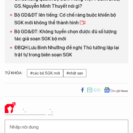
GS. Nguyễn Minh Thuyết nói gì?
Bộ GD&ĐT lên tiếng: Cơ chế ràng buộc khiến bộ
SGK mới không thể thành hình
Bộ GD&ĐT: Không tuyển chọn được đủ số lượng
tác giả soạn SGK bộ mới
ĐBQH Lưu Bình Nhưỡng đề nghị Thủ tướng lập lại
trật tự trong biên soạn SGK
TỪ KHÓA:
#các bộ SGK mới
#nhặt sạn
Ý KIẾN CỦA BẠN