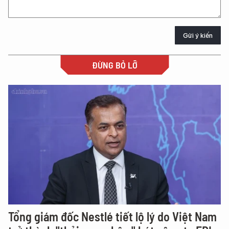
Gửi ý kiến
ĐỪNG BỎ LỠ
Tổng giám đốc Nestlé tiết lộ lý do Việt Nam