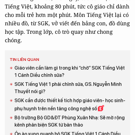
Tiếng Việt, khoảng 80 phút, tức cô giáo chỉ dành
cho mỗi trẻ hơn một phút. Môn Tiếng Việt lại có
nhiều đồ, từ SGK, vở viết đến bảng con, đồ dùng
học tập. Trong lớp, cô trò quay như chong
chóng.
TIN LIÊN QUAN
Giáo viên cần làm gì trong khi “chờ” SGK Tiếng Việt
1 Cánh Diều chỉnh sửa?
SGK Tiếng Việt 1 phải chỉnh sửa, GS. Nguyễn Minh
Thuyết nói gì?
SGK cần được thiết kế tích hợp giáo viên- học sinh-
phụ huynh trên nền tảng công nghệ số
Bộ trưởng Bộ GD&ĐT Phùng Xuân Nhạ: Sẽ mở rộng
kênh phản biện SGK từ bản thảo
Ồn ào xung quanh bộ SGK Tiếng Việt 1 Cánh Diều,