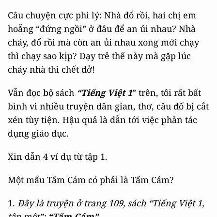
Câu chuyện cực phi lý: Nhà đổ rồi, hai chị em
hoẵng “đứng ngồi” ở đâu để an ủi nhau? Nhà
cháy, đổ rồi mà còn an ủi nhau xong mới chạy
thì chạy sao kịp? Dạy trẻ thế này mà gặp lúc
cháy nhà thì chết dở!
Vẫn đọc bộ sách
“Tiếng Việt 1
” trên, tôi rất bất
bình vì nhiều truyện dân gian, thơ, câu đố bị cắt
xén tùy tiện. Hậu quả là dẫn tới việc phản tác
dụng giáo dục.
Xin dẫn 4 ví dụ từ tập 1.
Một mẩu Tấm Cám có phải là Tấm Cám?
1.
Đây là truyện ở trang 109, sách “Tiếng Việt 1,
tập một”:
“Tấm Cám”