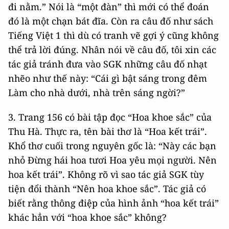
đi nằm.” Nói là “một đàn” thì mới có thể đoán
đó là một chạn bát đĩa. Còn ra câu đố như sách
Tiếng Việt 1 thì dù có tranh vẽ gợi ý cũng không
thể trả lời đúng. Nhân nói về câu đố, tôi xin các
tác giả tránh đưa vào SGK những câu đố nhạt
nhẽo như thế này: “Cái gì bật sáng trong đêm
Làm cho nhà dưới, nhà trên sáng ngời?”
3. Trang 156 có bài tập đọc “Hoa khoe sắc” của
Thu Hà. Thực ra, tên bài thơ là “Hoa kết trái”.
Khổ thơ cuối trong nguyên gốc là: “Này các bạn
nhỏ Đừng hái hoa tươi Hoa yêu mọi người. Nên
hoa kết trái”. Không rõ vì sao tác giả SGK tùy
tiện đổi thành “Nên hoa khoe sắc”. Tác giả có
biết rằng thông điệp của hình ảnh “hoa kết trái”
khác hẳn với “hoa khoe sắc” không?