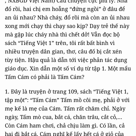
, NXBGD Việt Nam) Câu chuyện cực phi lý: Nhà
đổ rồi, hai chị em hoẵng “đứng ngồi” ở đâu để
an ủi nhau? Nhà cháy, đổ rồi mà còn an ủi nhau
xong mới chạy thì chạy sao kịp? Dạy trẻ thế này
mà gặp lúc cháy nhà thì chết dở! Vẫn đọc bộ
sách “Tiếng Việt 1” trên, tôi rất bất bình vì
nhiều truyện dân gian, thơ, câu đố bị cắt xén
tùy tiện. Hậu quả là dẫn tới việc phản tác dụng
giáo dục. Xin dẫn một số ví dụ từ tập 1. Một mẩu
Tấm Cám có phải là Tấm Cám?
1. Đây là truyện ở trang 109, sách “Tiếng Việt 1,
tập một”: “Tấm Cám” Tấm mồ côi mẹ, phải ở với
mẹ kế là mẹ của Cám. Tấm rất chăm chỉ. Ngày
ngày, Tấm mò cua, bắt cá, chăn trâu, cắt cỏ,…
Còn Cám ham chơi, chả chịu làm gì. Có lần, cả
hai đi bắt cá. Cám nghĩ kế lấy hết cá ở giỏ của