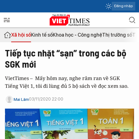
Đăng nhập
Xã hội số
Kinh tế số
Khoa học - Công nghệ
Thị trường số
Th
Tiếp tục nhặt “sạn” trong các bộ
SGK mới
VietTimes – Mấy hôm nay, nghe râm ran về SGK
Tiếng Việt 1, tôi đi lùng đủ 5 bộ sách về đọc xem sao.
03/11/2020 22:00
Mai Lâm