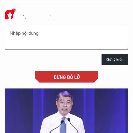
Ý KIẾN CỦA BẠN
Gửi ý kiến
ĐỪNG BỎ LỠ