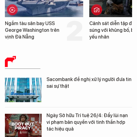
Cảnh sát diễn tập đấu
Hình ảnh đầu tiên về 
súng với khủng bố, bảo vệ
tàu sân bay USS Geo
yếu nhân
Washington vừa đến 
Nẵng
BÁO CHÍ SỐ
Sacombank đề nghị xử lý người đưa tin
sai sự thật
Ngày Sở hữu Trí tuệ 26/4: Đẩy lùi nạn
vi phạm bản quyền với tinh thần hợp
tác hiệu quả