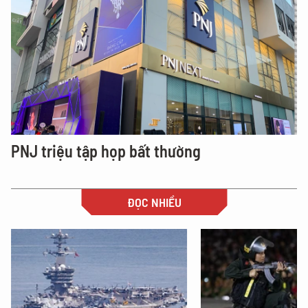
PNJ triệu tập họp bất thường
ĐỌC NHIỀU