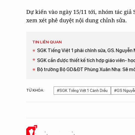
Dự kiến vào ngày 15/11 tới, nhóm tác gi
xem xét phê duyệt nội dung chỉnh sửa.
TIN LIÊN QUAN
SGK Tiếng Việt 1 phải chỉnh sửa, GS. Nguyễn 
SGK cần được thiết kế tích hợp giáo viên- họ
Bộ trưởng Bộ GD&ĐT Phùng Xuân Nhạ: Sẽ mở 
TỪ KHÓA:
#SGK Tiếng Việt 1 Cánh Diều
#GS Nguyễn
Ý KIẾN CỦA BẠN