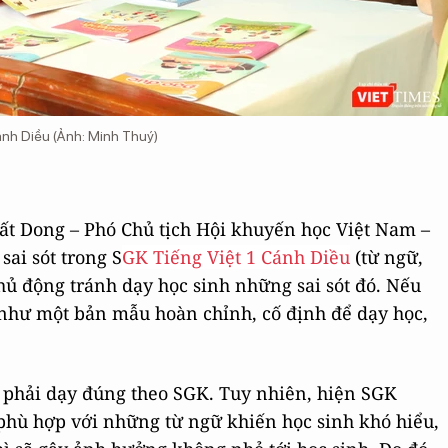
ánh Diều (Ảnh: Minh Thuý)
Tất Dong – Phó Chủ tịch Hội khuyến học Việt Nam –
sai sót trong S
GK Tiếng Việt 1 Cánh Diều
(từ ngữ,
chủ động tránh dạy học sinh những sai sót đó. Nếu
 như một bản mẫu hoàn chỉnh, cố định để dạy học,
n phải dạy đúng theo SGK. Tuy nhiên, hiện SGK
phù hợp với những từ ngữ khiến học sinh khó hiểu,