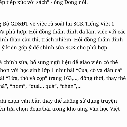
ếp tiếp xúc với sách” - ông Dong nói.
 Bộ GD&ĐT về việc rà soát lại SGK Tiếng Việt 1
a phù hợp, Hội đồng thẩm định đã làm việc với các
tinh thần cầu thị, trách nhiệm, Hội đồng thẩm định
ác ý kiến góp ý để chỉnh sửa SGK cho phù hợp.
ả chỉnh sửa, bổ sung ngữ liệu để giáo viên có thể
hơn với học sinh lớp 1 như bài “Cua, cò và đàn cá”
ài “Lừa, thỏ và cọp” trang 163,…, đồng thời, thay thế
nhá”, “nom”, “quà… quà”, “chén”,…
khi chọn văn bản thay thế không sử dụng truyện
ên lựa chọn đoạn/bài trong kho tàng Văn học Việt