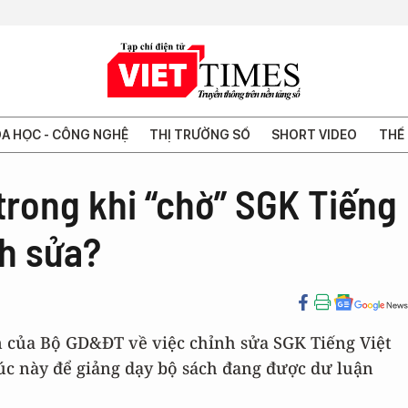
A HỌC - CÔNG NGHỆ
THỊ TRƯỜNG SỐ
SHORT VIDEO
THẾ 
 trong khi “chờ” SGK Tiếng
nh sửa?
n của Bộ GD&ĐT về việc chỉnh sửa SGK Tiếng Việt
lúc này để giảng dạy bộ sách đang được dư luận