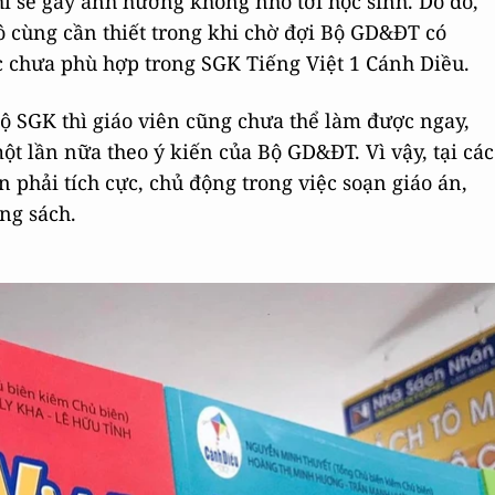
ì sẽ gây ảnh hưởng không nhỏ tới học sinh. Do đó,
ô cùng cần thiết trong khi chờ đợi Bộ GD&ĐT có
c chưa phù hợp trong SGK Tiếng Việt 1 Cánh Diều.
ộ SGK thì giáo viên cũng chưa thể làm được ngay,
ột lần nữa theo ý kiến của Bộ GD&ĐT. Vì vậy, tại các
n phải tích cực, chủ động trong việc soạn giáo án,
ong sách.