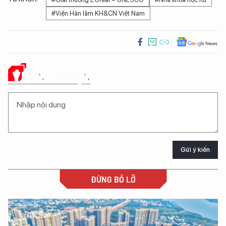
#Viện Hàn lâm KH&CN Việt Nam
Ý KIẾN CỦA BẠN
Gửi ý kiến
ĐỪNG BỎ LỠ