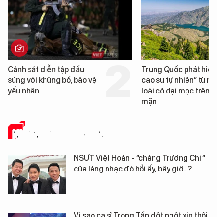
Trung Quốc phát hiện “mỏ
Loạt dự án bất động 
cao su tự nhiên” từ một
Đà Nẵng sắp bị kiểm t
loài cỏ dại mọc trên đất
mặn
NHÂN VẬT - SỰ KIỆN
NSƯT Việt Hoàn - “chàng Trương Chi “
của làng nhạc đỏ hồi ấy, bây giờ…?
Vì sao ca sĩ Trọng Tấn đột ngột xin thôi