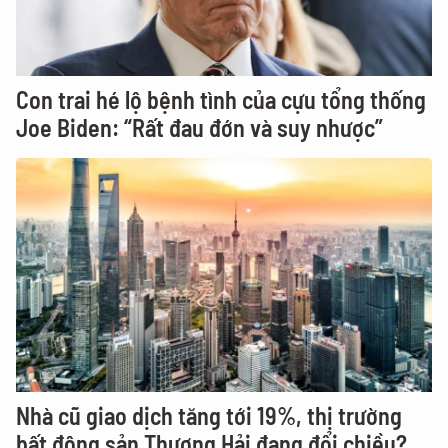
Con trai hé lộ bệnh tình của cựu tổng thống
Joe Biden: “Rất đau đớn và suy nhược”
Nhà cũ giao dịch tăng tới 19%, thị trường
bất động sản Thượng Hải đang đổi chiều?