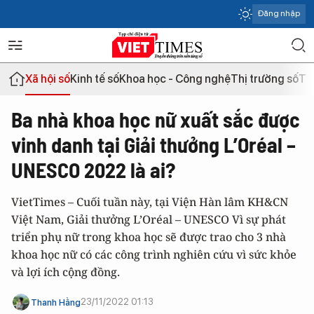
Đăng nhập
Xã hội số
Kinh tế số
Khoa học - Công nghệ
Thị trường số
Th
Ba nhà khoa học nữ xuất sắc được
vinh danh tại Giải thưởng L’Oréal –
UNESCO 2022 là ai?
VietTimes – Cuối tuần này, tại Viện Hàn lâm KH&CN
Việt Nam, Giải thưởng L’Oréal – UNESCO
Vì sự phát
triển phụ nữ trong khoa học
sẽ được trao cho 3 nhà
khoa học nữ có các công trình nghiên cứu vì sức khỏe
và lợi ích cộng đồng.
23/11/2022 01:13
Thanh Hằng