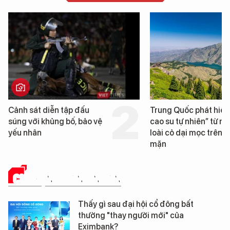
Cảnh sát diễn tập đấu
Trung Quốc phát hiện
súng với khủng bố, bảo vệ
cao su tự nhiên” từ m
yếu nhân
loài cỏ dại mọc trên đ
mặn
CHUYỆN DOANH NHÂN
Thấy gì sau đại hội cổ đông bất
thường "thay người mới" của
Eximbank?