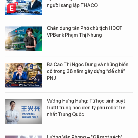
người sáng lập THACO
Chân dung tân Phó chủ tịch HĐQT
VPBank Phạm Thị Nhung
Bà Cao Thị Ngọc Dung và những biến
cố trong 38 năm gây dựng “đế chế”
PNJ
Vương Hưng Hưng: Từ học sinh suýt
trượt trung học đến tỷ phú robot trẻ
nhất Trung Quốc
Lương Văn Phong – "Gã mọt sách"