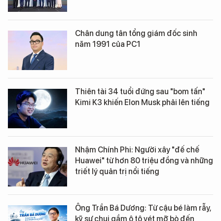
Chân dung tân tổng giám đốc sinh
năm 1991 của PC1
Thiên tài 34 tuổi đứng sau "bom tấn"
Kimi K3 khiến Elon Musk phải lên tiếng
Nhậm Chính Phi: Người xây "đế chế
Huawei" từ hơn 80 triệu đồng và những
triết lý quản trị nổi tiếng
Ông Trần Bá Dương: Từ cậu bé làm rẫy,
kỹ sư chui gầm ô tô vét mỡ bò đến