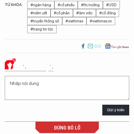
TỪ KHÓA:
#ngân hàng
#cổ phiếu
#thị trường
#USD
#niêm yết
#cổ phần
#làm việc
#cổ đông
#truyền thông số
#viettimes
#viettimes.vn
#trang tin tức
Ý KIẾN CỦA BẠN
Gửi ý kiến
ĐỪNG BỎ LỠ