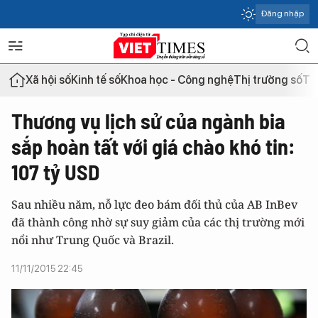
Đăng nhập
Xã hội số
Kinh tế số
Khoa học - Công nghệ
Thị trường số
Th
Thương vụ lịch sử của ngành bia
sắp hoàn tất với giá chào khó tin:
107 tỷ USD
Sau nhiều năm, nỗ lực đeo bám đối thủ của AB InBev
đã thành công nhờ sự suy giảm của các thị trường mới
nổi như Trung Quốc và Brazil.
11/11/2015 22:45