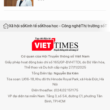
Xã hội số
Kinh tế số
Khoa học - Công nghệ
Thị trường số
Th
Cơ quan của Hội Truyền thông số Việt Nam
Giấy phép hoạt động báo chí số 165/GP-BVHTTDL do Bộ Văn hóa,
Thể thao và Du lịch cấp ngày 27/11/2025
Tổng Biên tập:
Nguyễn Bá Kiên
Tòa soạn: LK16-18, Khu đô thị Hinode Royal Park, xã Hoài Đức, Hà
Nội
Điện thoại/fax: (024)32 151175
VP đại diện tại miền Nam: Tầng 3, số 54, đường C1, phường Tân
Bình, TP.HCM