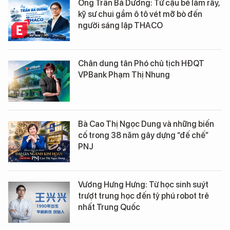
Ông Trần Bá Dương: Từ cậu bé làm rẫy,
kỹ sư chui gầm ô tô vét mỡ bò đến
người sáng lập THACO
Chân dung tân Phó chủ tịch HĐQT
VPBank Phạm Thị Nhung
Bà Cao Thị Ngọc Dung và những biến
cố trong 38 năm gây dựng “đế chế”
PNJ
Vương Hưng Hưng: Từ học sinh suýt
trượt trung học đến tỷ phú robot trẻ
nhất Trung Quốc