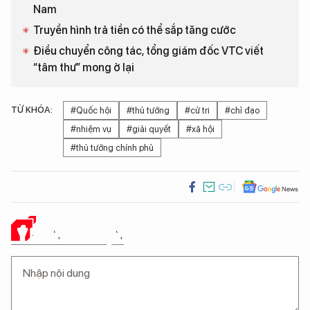
Nam
Truyền hình trả tiền có thể sắp tăng cước
Điều chuyển công tác, tổng giám đốc VTC viết
“tâm thư” mong ở lại
TỪ KHÓA:
#Quốc hội
#thủ tướng
#cử tri
#chỉ đạo
#nhiệm vụ
#giải quyết
#xã hội
#thủ tướng chính phủ
Ý KIẾN CỦA BẠN