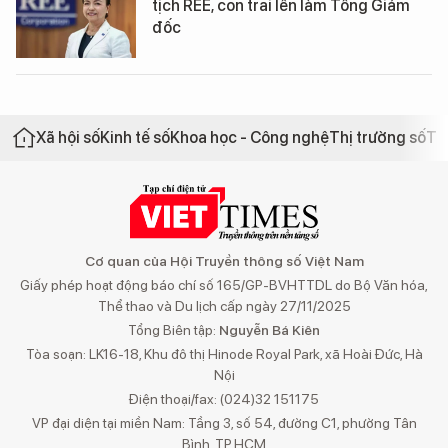
tịch REE, con trai lên làm Tổng Giám
đốc
Xã hội số
Kinh tế số
Khoa học - Công nghệ
Thị trường số
Th
Cơ quan của Hội Truyền thông số Việt Nam
Giấy phép hoạt động báo chí số 165/GP-BVHTTDL do Bộ Văn hóa,
Thể thao và Du lịch cấp ngày 27/11/2025
Tổng Biên tập:
Nguyễn Bá Kiên
Tòa soạn: LK16-18, Khu đô thị Hinode Royal Park, xã Hoài Đức, Hà
Nội
Điện thoại/fax: (024)32 151175
VP đại diện tại miền Nam: Tầng 3, số 54, đường C1, phường Tân
Bình, TP.HCM