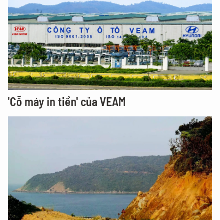
'Cỗ máy in tiền' của VEAM