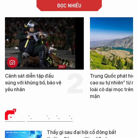
ĐỌC NHIỀU
Cảnh sát diễn tập đấu
Trung Quốc phát hiện
súng với khủng bố, bảo vệ
cao su tự nhiên” từ m
yếu nhân
loài cỏ dại mọc trên đ
mặn
CHUYỆN DOANH NHÂN
Thấy gì sau đại hội cổ đông bất