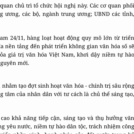
 quan chủ trì tổ chức hội nghị này. Các cơ quan phố
g ương, các bộ, ngành trung ương; UBND các tỉnh
am 24/11, hàng loạt hoạt động quy mô lớn từ triể
đa nền tảng đến phát triển không gian văn hóa số s
ỏa giá trị văn hóa Việt Nam, khơi dậy niềm tự hà
nguyên mới.
nhằm tạo đợt sinh hoạt văn hóa - chính trị sâu rộn
ng tâm của nhân dân với tư cách là chủ thể sáng tạo
 cao khả năng tiếp cận, sáng tạo và thụ hưởng vă
ng yêu nước, niềm tự hào dân tộc, trách nhiệm côn