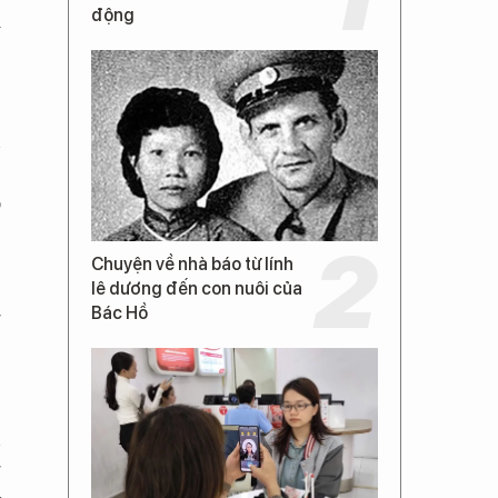
động
i
,
n
ẽ
o
Chuyện về nhà báo từ lính
lê dương đến con nuôi của
Bác Hồ
g
,
n
g