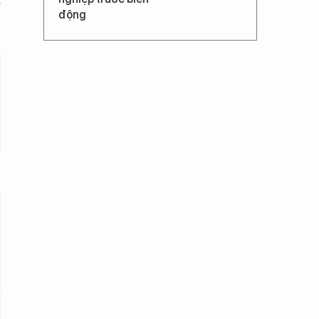
g
động