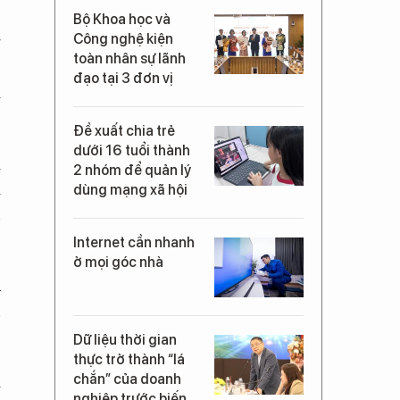
Bộ Khoa học và
Công nghệ kiện
g
toàn nhân sự lãnh
,
đạo tại 3 đơn vị
i
Đề xuất chia trẻ
dưới 16 tuổi thành
i
2 nhóm để quản lý
i
dùng mạng xã hội
n
Internet cần nhanh
ở mọi góc nhà
u
n
Dữ liệu thời gian
thực trở thành “lá
m
chắn” của doanh
nghiệp trước biến