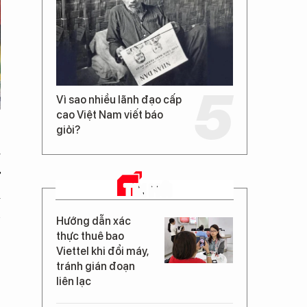
Vì sao nhiều lãnh đạo cấp
cao Việt Nam viết báo
giỏi?
g
ơ
TIN MỚI
m
n
Hướng dẫn xác
thực thuê bao
Viettel khi đổi máy,
,
tránh gián đoạn
liên lạc