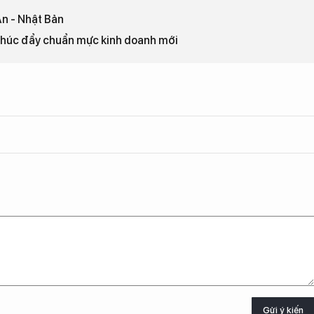
 An - Nhật Bản
Thúc đẩy chuẩn mực kinh doanh mới
Gửi ý kiến