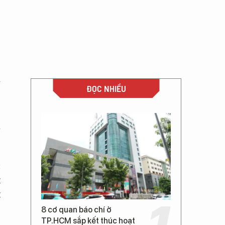
ế
ĐỌC NHIỀU
à
c
t
t
8 cơ quan báo chí ở
TP.HCM sắp kết thúc hoạt