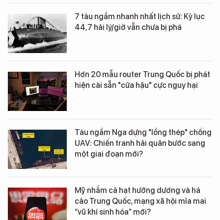
7 tàu ngầm nhanh nhất lịch sử: Kỷ lục
44,7 hải lý/giờ vẫn chưa bị phá
Hơn 20 mẫu router Trung Quốc bị phát
hiện cài sẵn "cửa hậu" cực nguy hại
Tàu ngầm Nga dựng "lồng thép" chống
UAV: Chiến tranh hải quân bước sang
một giai đoạn mới?
Mỹ nhắm cả hạt hướng dương và há
cảo Trung Quốc, mạng xã hội mỉa mai
“vũ khí sinh hóa” mới?