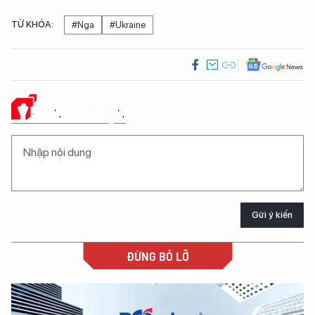
TỪ KHÓA:
#Nga
#Ukraine
Ý KIẾN CỦA BẠN
Gửi ý kiến
ĐỪNG BỎ LỠ