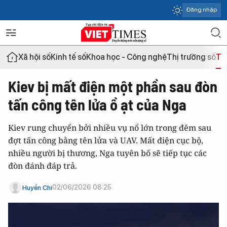
Đăng nhập
Xã hội số
Kinh tế số
Khoa học - Công nghệ
Thị trường số
Th
Kiev bị mất điện một phần sau đòn
tấn công tên lửa ồ ạt của Nga
Kiev rung chuyển bởi nhiều vụ nổ lớn trong đêm sau
đợt tấn công bằng tên lửa và UAV. Mất điện cục bộ,
nhiều người bị thương, Nga tuyên bố sẽ tiếp tục các
đòn đánh đáp trả.
02/06/2026 08:25
Huyền Chi