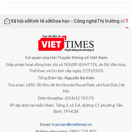
Xã hội số
Kinh tế số
Khoa học - Công nghệ
Thị trường số
Th
Cơ quan của Hội Truyền thông số Việt Nam
Giấy phép hoạt động báo chí số 165/GP-BVHTTDL do Bộ Văn hóa,
Thể thao và Du lịch cấp ngày 27/11/2025
Tổng Biên tập:
Nguyễn Bá Kiên
Tòa soạn: LK16-18, Khu đô thị Hinode Royal Park, xã Hoài Đức, Hà
Nội
Điện thoại/fax: (024)32 151175
VP đại diện tại miền Nam: Tầng 3, số 54, đường C1, phường Tân
Bình, TP.HCM
Email:
toasoan@viettimes.vn
Đường dây nóng:
0862 774 832