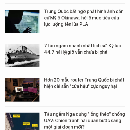
Trung Quốc bất ngờ phát hình ảnh căn
cứ Mỹ ở Okinawa, hé lộ mục tiêu của
lực lượng tên lửa PLA
7 tàu ngầm nhanh nhất lịch sử: Kỷ lục
44,7 hải lý/giờ vẫn chưa bị phá
Hơn 20 mẫu router Trung Quốc bị phát
hiện cài sẵn "cửa hậu" cực nguy hại
Tàu ngầm Nga dựng "lồng thép" chống
UAV: Chiến tranh hải quân bước sang
một giai đoạn mới?