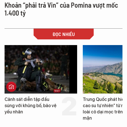
Khoản “phải trả Vin” của Pomina vượt mốc
1.400 tỷ
ĐỌC NHIỀU
Cảnh sát diễn tập đấu
Trung Quốc phát hiện
súng với khủng bố, bảo vệ
cao su tự nhiên” từ m
yếu nhân
loài cỏ dại mọc trên đ
mặn