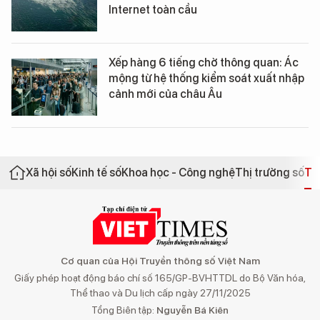
Internet toàn cầu
Xếp hàng 6 tiếng chờ thông quan: Ác
mộng từ hệ thống kiểm soát xuất nhập
cảnh mới của châu Âu
Xã hội số
Kinh tế số
Khoa học - Công nghệ
Thị trường số
Th
Cơ quan của Hội Truyền thông số Việt Nam
Giấy phép hoạt động báo chí số 165/GP-BVHTTDL do Bộ Văn hóa,
Thể thao và Du lịch cấp ngày 27/11/2025
Tổng Biên tập:
Nguyễn Bá Kiên