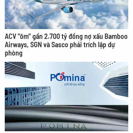
ACV "ôm" gần 2.700 tỷ đồng nợ xấu Bamboo
Airways, SGN và Sasco phải trích lập dự
phòng