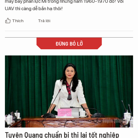
máy bay phản lực Mĩ trong những năm 1960-1970 đó! Với
UAV thì càng dễ bắn hạ thôi!
Thích
Trả lời
ĐỪNG BỎ LỠ
Tuyên Quang chuẩn bị thi lại tốt nghiệp