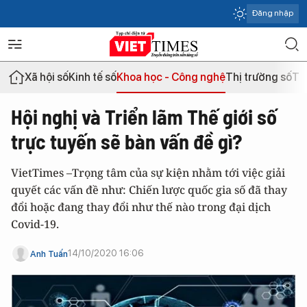
Đăng nhập
Xã hội số
Kinh tế số
Khoa học - Công nghệ
Thị trường số
Th
Hội nghị và Triển lãm Thế giới số
trực tuyến sẽ bàn vấn đề gì?
VietTimes –Trọng tâm của sự kiện nhằm tới việc giải
quyết các vấn đề như: Chiến lược quốc gia số đã thay
đổi hoặc đang thay đổi như thế nào trong đại dịch
Covid-19.
14/10/2020 16:06
Anh Tuấn