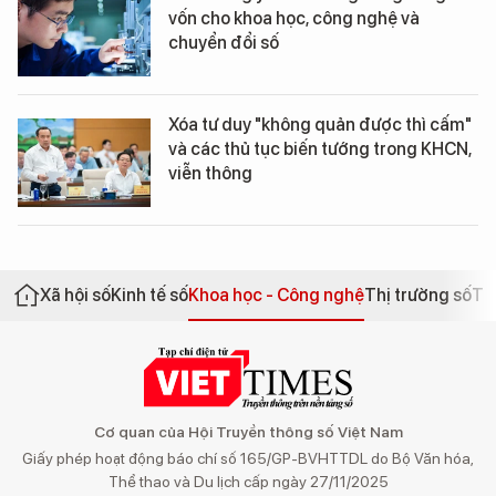
vốn cho khoa học, công nghệ và
chuyển đổi số
Xóa tư duy "không quản được thì cấm"
và các thủ tục biến tướng trong KHCN,
viễn thông
Xã hội số
Kinh tế số
Khoa học - Công nghệ
Thị trường số
Th
Cơ quan của Hội Truyền thông số Việt Nam
Giấy phép hoạt động báo chí số 165/GP-BVHTTDL do Bộ Văn hóa,
Thể thao và Du lịch cấp ngày 27/11/2025