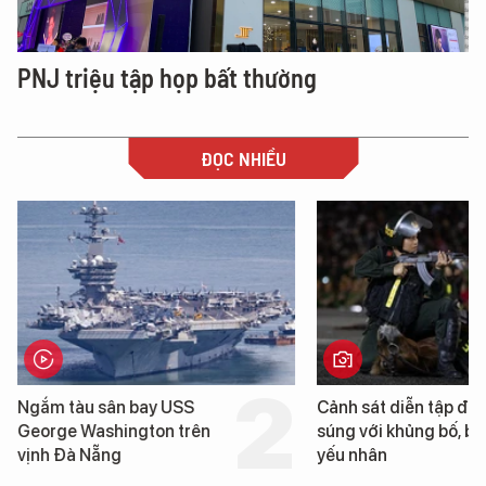
PNJ triệu tập họp bất thường
ĐỌC NHIỀU
Cảnh sát diễn tập đấu
Hình ảnh đầu tiên về 
súng với khủng bố, bảo vệ
tàu sân bay USS Geo
yếu nhân
Washington vừa đến 
Nẵng