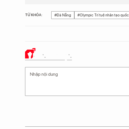
TỪ KHÓA:
#Đà Nẵng
#Olympic Trí tuệ nhân tạo quố
Ý KIẾN CỦA BẠN