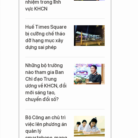
nhiệm trong lĩnh
vực KHCN
Huế Times Square
bị cưỡng chế tháo
dỡ hạng mục xây
dựng sai phép
Những bộ trưởng
nào tham gia Ban
Chỉ đạo Trung
ương về KHCN, đổi
mới sáng tạo,
chuyển đổi số?
Bộ Công an chủ trì
việc lên phương án
quản lý
smartphone, mạng