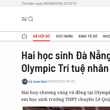
Thứ Năm, ngày 06/08/2026, 05:23:13
XÃ HỘI SỐ
GÓC NHÌN
KINH TẾ SỐ
KHO
Hai học sinh Đà Nẵng
Olympic Trí tuệ nhân
09/08/2025 08:20
Hồ Xuân Mai
Hai huy chương vàng và đồng tại Olympic
em học sinh trường THPT chuyên Lê Quý