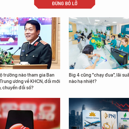
ĐỪNG BỎ LỠ
ộ trưởng nào tham gia Ban
Big 4 cũng "chạy đua", lãi suấ
 Trung ương về KHCN, đổi mới
nào hạ nhiệt?
, chuyển đổi số?