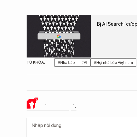
Bị AI Search “cướp”
TỪ KHÓA:
#Nhà báo
#AI
#Hội nhà báo Việt nam
Ý KIẾN CỦA BẠN