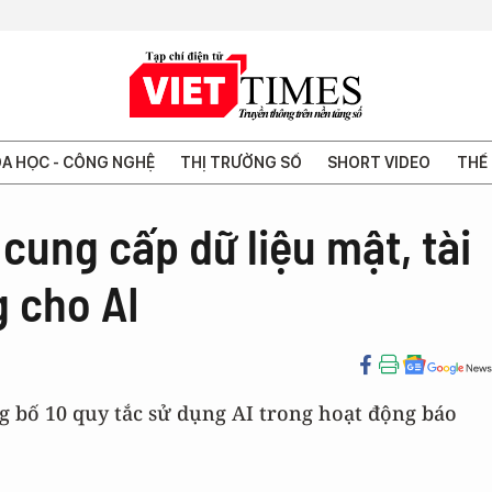
A HỌC - CÔNG NGHỆ
THỊ TRƯỜNG SỐ
SHORT VIDEO
THẾ 
ung cấp dữ liệu mật, tài
g cho AI
 bố 10 quy tắc sử dụng AI trong hoạt động báo