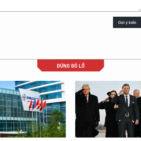
Gửi ý kiến
ĐỪNG BỎ LỠ