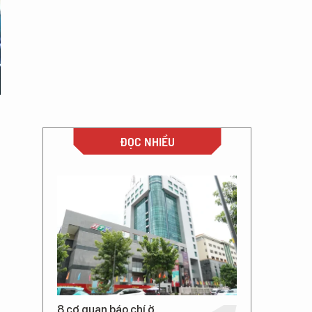
ĐỌC NHIỀU
8 cơ quan báo chí ở