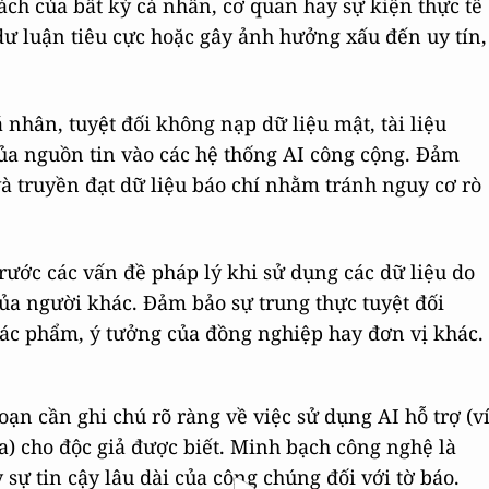
ách của bất kỳ cá nhân, cơ quan hay sự kiện thực tế
ư luận tiêu cực hoặc gây ảnh hưởng xấu đến uy tín,
 nhân, tuyệt đối không nạp dữ liệu mật, tài liệu
ủa nguồn tin vào các hệ thống AI công cộng. Đảm
và truyền đạt dữ liệu báo chí nhằm tránh nguy cơ rò
rước các vấn đề pháp lý khi sử dụng các dữ liệu do
ủa người khác. Đảm bảo sự trung thực tuyệt đối
tác phẩm, ý tưởng của đồng nghiệp hay đơn vị khác.
ạn cần ghi chú rõ ràng về việc sử dụng AI hỗ trợ (v
a) cho độc giả được biết. Minh bạch công nghệ là
 sự tin cậy lâu dài của công chúng đối với tờ báo.