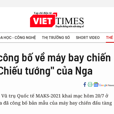
A HỌC - CÔNG NGHỆ
THỊ TRƯỜNG SỐ
SHORT VIDEO
THẾ 
ông bố về máy bay chiến
"Chiếu tướng" của Nga
à Vũ trụ Quốc tế MAKS-2021 khai mạc hôm 20/7 ở
a đã công bố bản mẫu của máy bay chiến đấu tàng