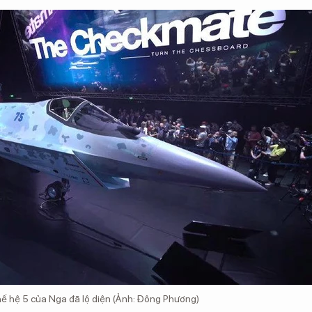
hế hệ 5 của Nga đã lộ diện (Ảnh: Đông Phương)