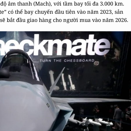
c độ âm thanh (Mach), với tầm bay tối đa 3.000 km.
” ​​có thể bay chuyến đầu tiên vào năm 2023, sản
 sẽ bắt đầu giao hàng cho người mua vào năm 2026.