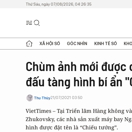
Thứ Sáu, ngày 07/08/2026, 04:26:35
XÃ HỘI SỐ
GÓC NHÌN
KINH TẾ SỐ
KHO
Chùm ảnh mới được c
đấu tàng hình bí ẩn 
21/07/2021 03:50
Thu Thủy
VietTimes – Tại Triển lãm Hàng không v
Zhukovsky, các nhà sản xuất máy bay Ng
hình được đặt tên là “Chiếu tướng”.