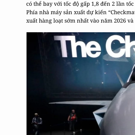
có thể bay với tốc độ gấp 1,8 đến 2 lần tố
Phía nhà máy sản xuất dự kiến “Checkmate
xuất hàng loạt sớm nhất vào năm 2026 và