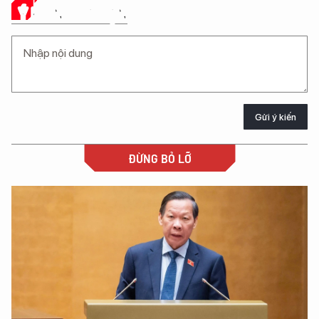
Ý KIẾN CỦA BẠN
Gửi ý kiến
ĐỪNG BỎ LỠ