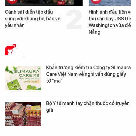
Hình ảnh đầu tiên về siêu
Cận cảnh chiến
tàu sân bay USS George
tống tàu sân ba
Washington vừa đến Đà
George Washin
Nẵng
Đà Nẵng
XÃ HỘI SỐ
Khẩn trương kiểm tra Công ty Slimaura
Care Việt Nam về nghi vấn dùng giấy
tờ “ma”
Bộ Y tế mạnh tay chặn thuốc cổ truyền
giả