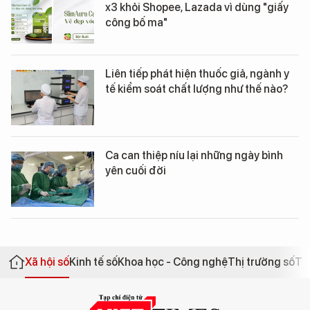
x3 khỏi Shopee, Lazada vì dùng "giấy
công bố ma"
Liên tiếp phát hiện thuốc giả, ngành y
tế kiểm soát chất lượng như thế nào?
Ca can thiệp níu lại những ngày bình
yên cuối đời
Xã hội số
Kinh tế số
Khoa học - Công nghệ
Thị trường số
Th