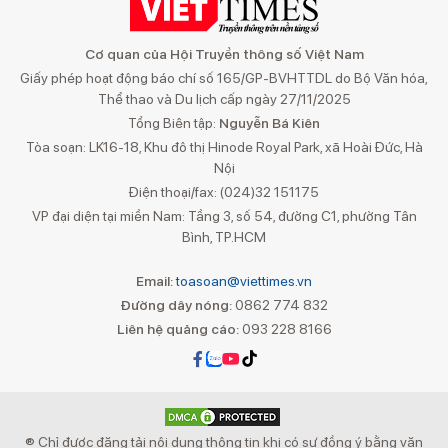
Cơ quan của Hội Truyền thông số Việt Nam
Giấy phép hoạt động báo chí số 165/GP-BVHTTDL do Bộ Văn hóa,
Thể thao và Du lịch cấp ngày 27/11/2025
Tổng Biên tập:
Nguyễn Bá Kiên
Tòa soạn: LK16-18, Khu đô thị Hinode Royal Park, xã Hoài Đức, Hà
Nội
Điện thoại/fax: (024)32 151175
VP đại diện tại miền Nam: Tầng 3, số 54, đường C1, phường Tân
Bình, TP.HCM
Email:
toasoan@viettimes.vn
Đường dây nóng:
0862 774 832
Liên hệ quảng cáo:
093 228 8166
® Chỉ được đăng tải nội dung thông tin khi có sự đồng ý bằng văn