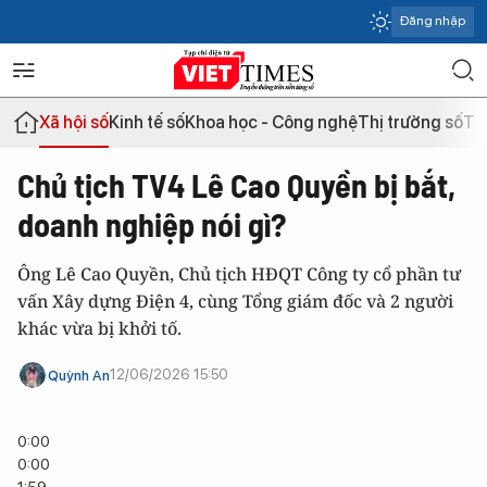
Đăng nhập
Xã hội số
Kinh tế số
Khoa học - Công nghệ
Thị trường số
Th
Chủ tịch TV4 Lê Cao Quyền bị bắt,
doanh nghiệp nói gì?
Ông Lê Cao Quyền, Chủ tịch HĐQT Công ty cổ phần tư
vấn Xây dựng Điện 4, cùng Tổng giám đốc và 2 người
khác vừa bị khởi tố.
12/06/2026 15:50
Quỳnh An
0:00
0:00