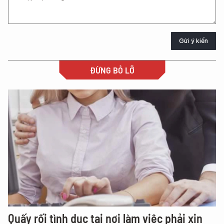
Gửi ý kiến
ĐỪNG BỎ LỠ
Quấy rối tình dục tại nơi làm việc phải xin