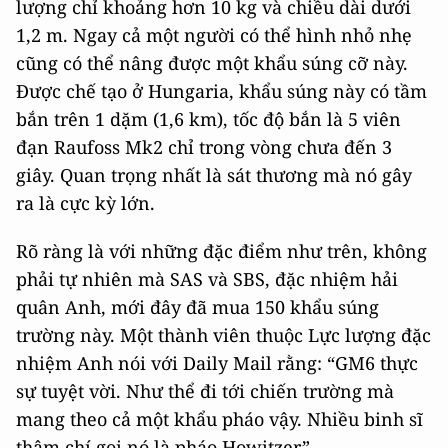
lượng chỉ khoảng hơn 10 kg và chiều dài dưới
1,2 m. Ngay cả một người có thể hình nhỏ nhẹ
cũng có thể nâng được một khẩu súng cỡ này.
Được chế tạo ở Hungaria, khẩu súng này có tầm
bắn trên 1 dặm (1,6 km), tốc độ bắn là 5 viên
đạn Raufoss Mk2 chỉ trong vòng chưa đến 3
giây. Quan trọng nhất là sát thương mà nó gây
ra là cực kỳ lớn.
Rõ ràng là với những đặc điểm như trên, không
phải tự nhiên mà SAS và SBS, đặc nhiệm hải
quân Anh, mới đây đã mua 150 khẩu súng
trường này. Một thành viên thuộc Lực lượng đặc
nhiệm Anh nói với Daily Mail rằng: “GM6 thực
sự tuyệt vời. Như thể đi tới chiến trường mà
mang theo cả một khẩu pháo vậy. Nhiều binh sĩ
thậm chí gọi nó là pháo Howitzer”.