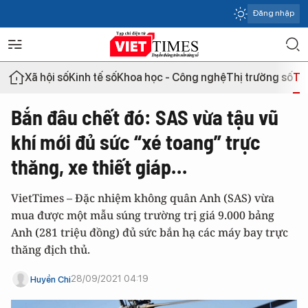
Đăng nhập
Xã hội số
Kinh tế số
Khoa học - Công nghệ
Thị trường số
Th
Bắn đâu chết đó: SAS vừa tậu vũ
khí mới đủ sức “xé toang” trực
thăng, xe thiết giáp…
VietTimes – Đặc nhiệm không quân Anh (SAS) vừa
mua được một mẫu súng trường trị giá 9.000 bảng
Anh (281 triệu đồng) đủ sức bắn hạ các máy bay trực
thăng địch thủ.
28/09/2021 04:19
Huyền Chi