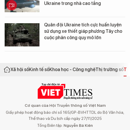
Ukraine trong nhà cao tầng
Quân đội Ukraine tích cực huấn luyện
sử dụng xe thiết giáp phương Tây cho
cuộc phản công quy mô lớn
Xã hội số
Kinh tế số
Khoa học - Công nghệ
Thị trường số
Th
Cơ quan của Hội Truyền thông số Việt Nam
Giấy phép hoạt động báo chí số 165/GP-BVHTTDL do Bộ Văn hóa,
Thể thao và Du lịch cấp ngày 27/11/2025
Tổng Biên tập:
Nguyễn Bá Kiên