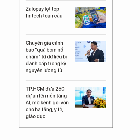
Zalopay lọt top
fintech toàn cầu
Chuyên gia cảnh
báo "quả bom nổ
chậm" từ dữ liệu bị
đánh cắp trong kỷ
nguyên lượng tử
TP.HCM đưa 250
dự án lên nền tảng
AI, mở kênh gọi vốn
cho hạ tầng, y tế,
giáo dục