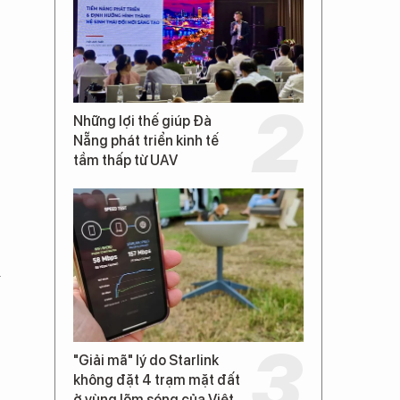
Những lợi thế giúp Đà
Nẵng phát triển kinh tế
tầm thấp từ UAV
i
"Giải mã" lý do Starlink
không đặt 4 trạm mặt đất
ở vùng lõm sóng của Việt