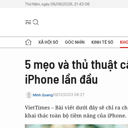
Thứ Năm, ngày 06/08/2026, 21:42:08
XÃ HỘI SỐ
GÓC NHÌN
KINH TẾ SỐ
KHO
5 mẹo và thủ thuật c
iPhone lần đầu
05/12/2023 08:27
Minh Quang
VietTimes – Bài viết dưới đây sẽ chỉ ra c
khai thác toàn bộ tiềm năng của iPhone.