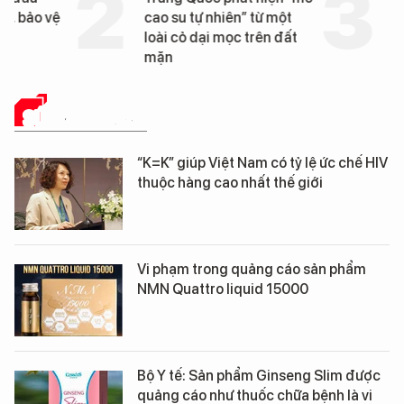
cao su tự nhiên” từ một
Đà Nẵng sắp bị kiểm t
loài cỏ dại mọc trên đất
mặn
SỨC KHỎE 24H
“K=K” giúp Việt Nam có tỷ lệ ức chế HIV
thuộc hàng cao nhất thế giới
Vi phạm trong quảng cáo sản phẩm
NMN Quattro liquid 15000
Bộ Y tế: Sản phẩm Ginseng Slim được
quảng cáo như thuốc chữa bệnh là vi