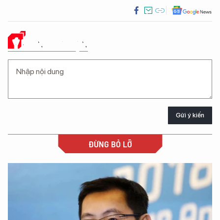
Ý KIẾN CỦA BẠN
Gửi ý kiến
ĐỪNG BỎ LỠ