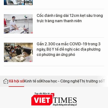
Cốc đánh răng dài 12cm kẹt sâu trong
trực tràng nam thanh niên
Gần 2.300 ca mắc COVID-19 trong 3
ngày, Bộ Y tế đề nghị các địa phương
có phương án ứng phó
Xã hội số
Kinh tế số
Khoa học - Công nghệ
Thị trường số
Th