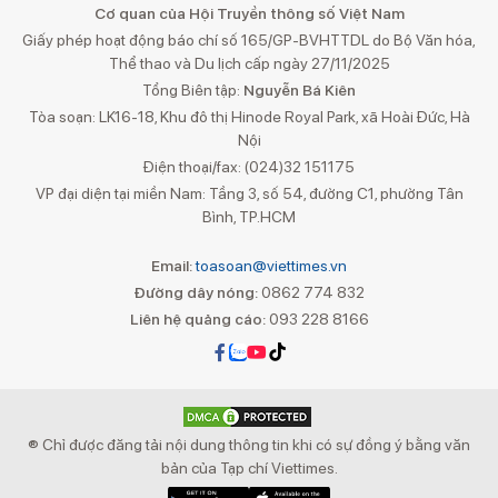
Cơ quan của Hội Truyền thông số Việt Nam
Giấy phép hoạt động báo chí số 165/GP-BVHTTDL do Bộ Văn hóa,
Thể thao và Du lịch cấp ngày 27/11/2025
Tổng Biên tập:
Nguyễn Bá Kiên
Tòa soạn: LK16-18, Khu đô thị Hinode Royal Park, xã Hoài Đức, Hà
Nội
Điện thoại/fax: (024)32 151175
VP đại diện tại miền Nam: Tầng 3, số 54, đường C1, phường Tân
Bình, TP.HCM
Email:
toasoan@viettimes.vn
Đường dây nóng:
0862 774 832
Liên hệ quảng cáo:
093 228 8166
® Chỉ được đăng tải nội dung thông tin khi có sự đồng ý bằng văn
bản của Tạp chí Viettimes.