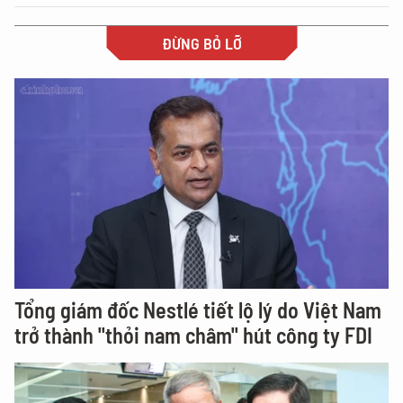
ĐỪNG BỎ LỠ
Tổng giám đốc Nestlé tiết lộ lý do Việt Nam
trở thành "thỏi nam châm" hút công ty FDI